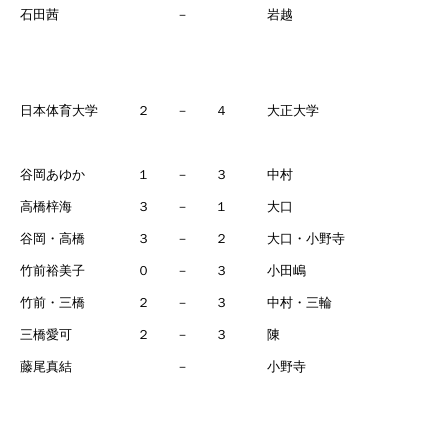
石田茜 － 岩越
日本体育大学 ２ － ４ 大正大学
谷岡あゆか １ － ３ 中村
高橋梓海 ３ － １ 大口
谷岡・高橋 ３ － ２ 大口・小野寺
竹前裕美子 ０ － ３ 小田嶋
竹前・三橋 ２ － ３ 中村・三輪
三橋愛可 ２ － ３ 陳
藤尾真結 － 小野寺