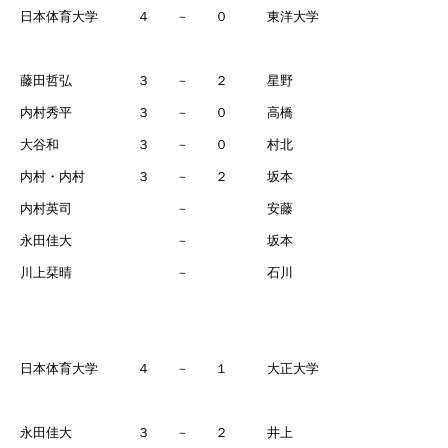
日本体育大学 ４ － ０ 東洋大学
藤田哲弘 ３ － ２ 星野
内村秀平 ３ － ０ 高橋
大谷和 ３ － ０ 村北
内村・内村 ３ － ２ 坂本
内村英司 － 安藤
永田佳大 － 坂本
川上栞晴 － 石川
日本体育大学 ４ － １ 大正大学
永田佳大 ３ － ２ 井上