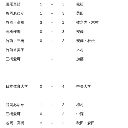
藤尾真結 １ － ３ 枝松
谷岡あゆか １ － ３ 柴田
谷岡・高橋 ３ － ２ 牧之内・木村
高橋梓海 ０ － ３ 安藤
竹前・三橋 ０ － ３ 安藤・枝松
竹前裕美子 － 木村
三橋愛可 － 加藤
日本体育大学 ０ － ４ 中央大学
谷岡あゆか １ － ３ 梅村
三橋愛可 ０ － ３ 中澤
谷岡・高橋 ２ － ３ 秋田・森田