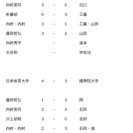
内村英司 ３ － ０ 日口
朴慶碩 ０ － ３ 工藤
内村・内村 ３ － １ 工藤・山田
藤田哲弘 ３ － ２ 山田
内村秀平 － 湯本
大谷和 － 伊佐治
日本体育大学 ４ － ３ 國學院大学
藤田哲弘 １ － ３ 関
内村英司 ２ － ３ 石田
川上栞晴 ３ － ０ 吉田
内村・内村 ２ － ３ 石田・浦