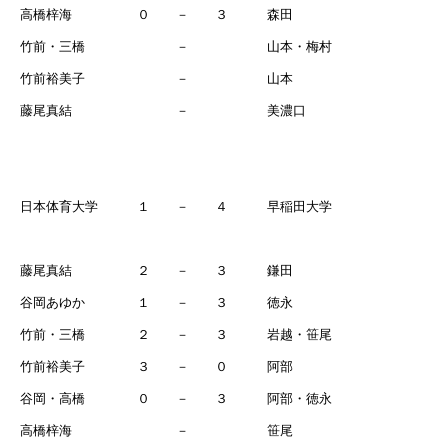
高橋梓海 ０ － ３ 森田
竹前・三橋 － 山本・梅村
竹前裕美子 － 山本
藤尾真結 － 美濃口
日本体育大学 １ － ４ 早稲田大学
藤尾真結 ２ － ３ 鎌田
谷岡あゆか １ － ３ 徳永
竹前・三橋 ２ － ３ 岩越・笹尾
竹前裕美子 ３ － ０ 阿部
谷岡・高橋 ０ － ３ 阿部・徳永
高橋梓海 － 笹尾