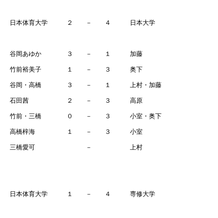
日本体育大学 ２ － ４ 日本大学
谷岡あゆか ３ － １ 加藤
竹前裕美子 １ － ３ 奥下
谷岡・高橋 ３ － １ 上村・加藤
石田茜 ２ － ３ 高原
竹前・三橋 ０ － ３ 小室・奥下
高橋梓海 １ － ３ 小室
三橋愛可 － 上村
日本体育大学 １ － ４ 専修大学