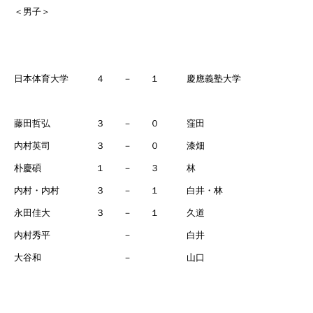
＜男子＞
日本体育大学 ４ － １ 慶應義塾大学
藤田哲弘 ３ － ０ 窪田
内村英司 ３ － ０ 漆畑
朴慶碩 １ － ３ 林
内村・内村 ３ － １ 白井・林
永田佳大 ３ － １ 久道
内村秀平 － 白井
大谷和 － 山口