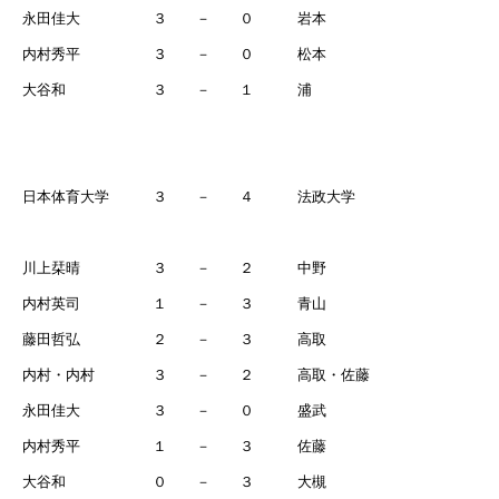
永田佳大 ３ － ０ 岩本
内村秀平 ３ － ０ 松本
大谷和 ３ － １ 浦
日本体育大学 ３ － ４ 法政大学
川上栞晴 ３ － ２ 中野
内村英司 １ － ３ 青山
藤田哲弘 ２ － ３ 高取
内村・内村 ３ － ２ 高取・佐藤
永田佳大 ３ － ０ 盛武
内村秀平 １ － ３ 佐藤
大谷和 ０ － ３ 大槻