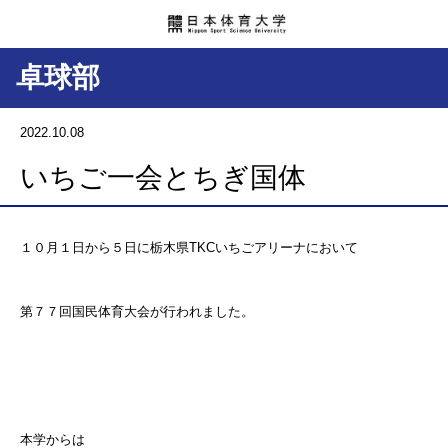
卓球部
2022.10.08
いちご一会とちぎ国体
１０月１日から５日に栃木県
TKC
いちごアリーナにおいて
第７７回国民体育大会が行われました。
本学からは