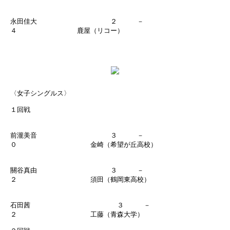
永田佳大 ２ －
４ 鹿屋（リコー）
〈女子シングルス〉
１回戦
前瀧美音 ３ －
０ 金崎（希望が丘高校）
關谷真由 ３ －
２ 須田（鶴岡東高校）
石田茜 ３ －
２ 工藤（青森大学）