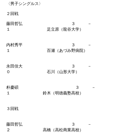
〈男子シングルス〉
２回戦
藤田哲弘 ３ －
１ 足立原（龍谷大学）
内村秀平 ３ －
１ 百瀬（あづみ野病院）
永田佳大 ３ －
０ 石川（山形大学）
朴慶碩 ３ －
１ 鈴木（明徳義塾高校）
３回戦
藤田哲弘 ３ －
２ 高橋（高松商業高校）