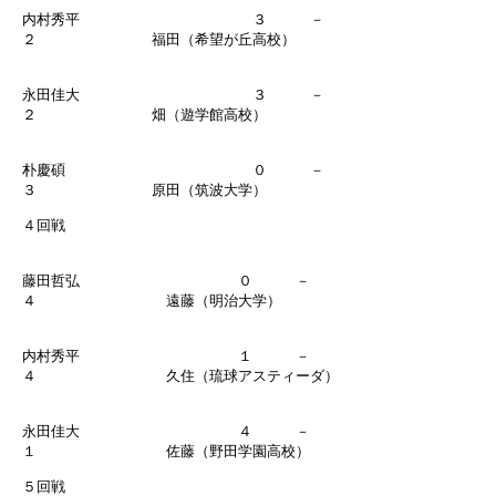
内村秀平 ３ －
２ 福田（希望が丘高校）
永田佳大 ３ －
２ 畑（遊学館高校）
朴慶碩 ０ －
３ 原田（筑波大学）
４回戦
藤田哲弘 ０ －
４ 遠藤（明治大学）
内村秀平 １ －
４ 久住（琉球アスティーダ）
永田佳大 ４ －
１ 佐藤（野田学園高校）
５回戦