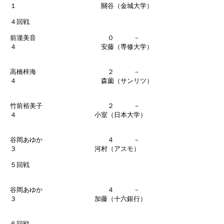
１ 關谷（金城大学）
４回戦
前瀧美音 ０ －
４ 安藤（専修大学）
高橋梓海 ２ －
４ 森薗（サンリツ）
竹前裕美子 ２ －
４ 小室（日本大学）
谷岡あゆか ４ －
３ 河村（アスモ）
５回戦
谷岡あゆか ４ －
３ 加藤（十六銀行）
６回戦