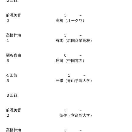
２回戦
前瀧美音 ３ －
０ 高橋（オークワ）
高橋梓海 ３ －
１ 有馬（岩国商業高校）
關谷真由 ０ －
３ 庄司（中国電力）
石田茜 １ －
３ 三條（青山学院大学）
３回戦
前瀧美音 ３ －
２ 徳住（立命館大学）
高橋梓海 ３ －