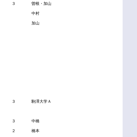
 ３ 曽根・加山
－ 中村
－ 加山
－ ３ 駒澤大学Ａ
 ３ 中橋
 ２ 橋本