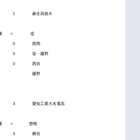
－ １ 麻生高校Ｂ
○ 堤
 ０ 西岡
 ０ 堤・藤野
 ０ 西谷
－ 藤野
 ３ 愛知工業大名電高
○ 曽根
 ３ 横谷