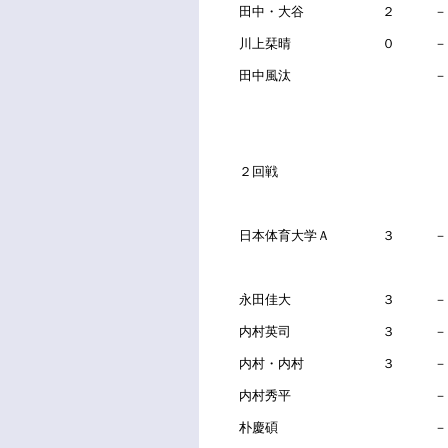
田中・大谷 ２ －
川上栞晴 ０ －
田中風汰 
２回戦
日本体育大学Ａ ３ 
永田佳大 ３ －
内村英司 ３ －
内村・内村 ３ －
内村秀平 
朴慶碩 