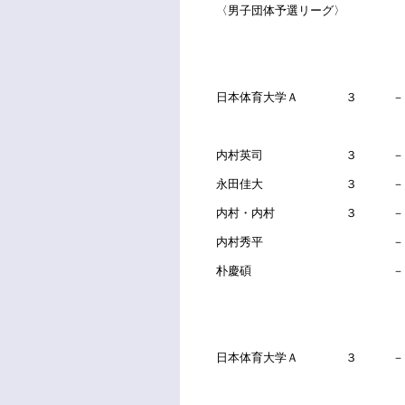
〈男子団体予選リーグ〉
日本体育大学Ａ ３ 
内村英司 ３ －
永田佳大 ３ －
内村・内村 ３ －
内村秀平 
朴慶碩 
日本体育大学Ａ ３ 