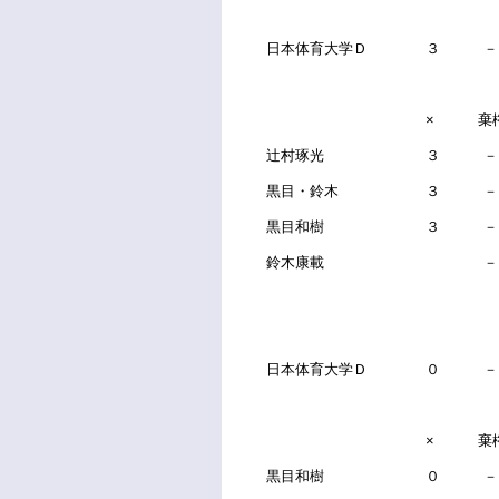
日本体育大学Ｄ ３ 
× 棄権 
辻村琢光 ３ －
黒目・鈴木 ３ －
黒目和樹 ３ －
鈴木康載 
日本体育大学Ｄ ０ －
× 棄権 
黒目和樹 ０ －