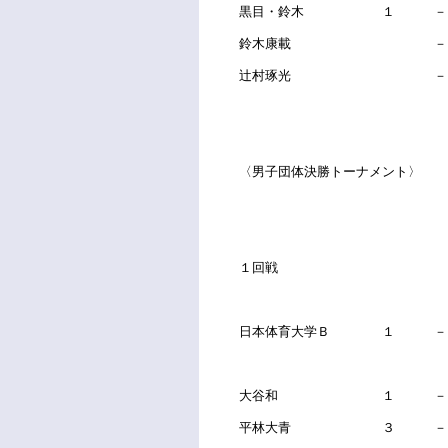
黒目・鈴木 １ －
鈴木康載 
辻村琢光 
〈男子団体決勝トーナメント〉
１回戦
日本体育大学Ｂ １ 
大谷和 １ －
平林大青 ３ －