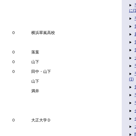
に(1
－ ０ 横浜翠嵐高校
 ０ 落葉
 ０ 山下
 ０ 田中・山下
(1)
－ 山下
－ 満井
－ ０ 大正大学Ｄ