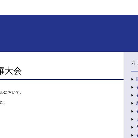
カ
権大会
ルにおいて、
た。