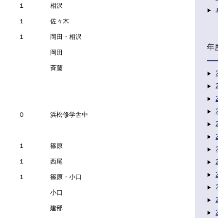
 １ 相沢
 １ 佐々木
 １ 岡田・相沢
年
－ 岡田
－ 斉藤
－ ０ 浜松修学舎中
 １ 篠原
 １ 西尾
 １ 篠原・小口
－ 小口
－ 建部