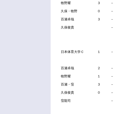
牧野耀 ３ －
久保・牧野 ０ －
百瀬卓哉 ３ －
久保俊貴 
日本体育大学Ｃ １ 
百瀬卓哉 ２ －
牧野耀 １ －
百瀬・窪 ３ －
久保俊貴 ０ －
窪龍司 