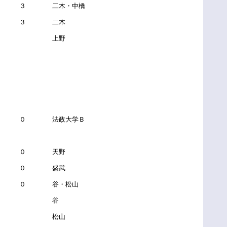
 ３ 二木・中橋
 ３ 二木
－ 上野
－ ０ 法政大学Ｂ
 ０ 天野
 ０ 盛武
 ０ 谷・松山
－ 谷
－ 松山