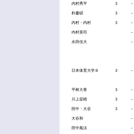
内村秀平 ３ －
朴慶碩 ３ －
内村・内村 ３ －
内村英司 
永田佳大 
日本体育大学Ｂ ３ 
平林大青 ３ －
川上栞晴 ３ －
田中・大谷 ３ －
大谷和 
田中風汰 