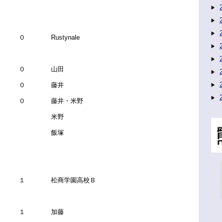
０ Rustynale
 ０ 山田
 ０ 藤井
 ０ 藤井・米野
－ 米野
－ 飯塚
－ １ 松商学園高校Ｂ
 １ 加藤