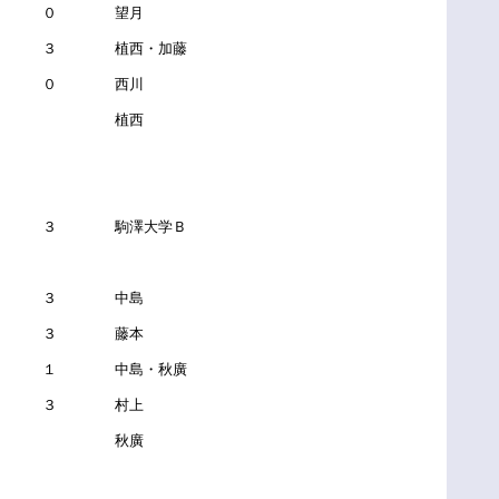
 ０ 望月
 ３ 植西・加藤
 ０ 西川
－ 植西
－ ３ 駒澤大学Ｂ
 ３ 中島
 ３ 藤本
 １ 中島・秋廣
 ３ 村上
－ 秋廣