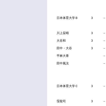
日本体育大学Ｂ ３ － 
川上栞晴 ３ －
大谷和 ３ －
田中・大谷 ３ －
平林大青 
田中風汰 
日本体育大学Ｃ ３ 
窪龍司 ３ －