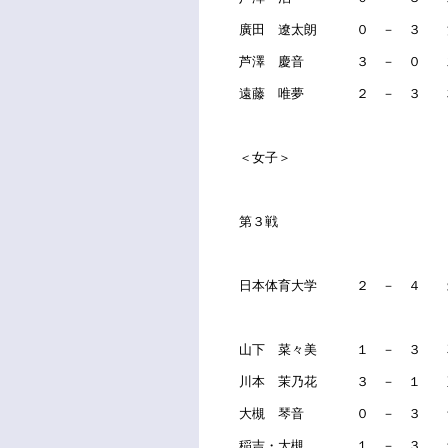
廣田 遼太朗 ０ － ３ 
芦澤 慶音 ３ － ０ 
遠藤 唯夢 ２ － ３ 
＜女子＞
第３戦
日本体育大学 ２ － ４ 
山下 菜々美 １ － ３ 
川本 茉乃花 ３ － １ 
大槻 琴音 ０ － ３ 
稲吉・大槻 １ － ３ 青