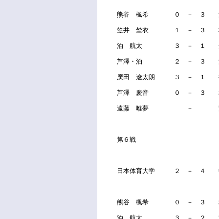
熊谷 楓希 ０ － ３ 
笠井 埜衣 １ － ３ 
泊 航太 ３ － １ 
芦澤・泊 ２ － ３ 濱
廣田 遼太朗 ３ － １ 
芦澤 慶音 ０ － ３ 
遠藤 唯夢 － 
第６戦
日本体育大学 ２ － ４ 
熊谷 楓希 ０ － ３ 
泊 航太 ３ － ２ 