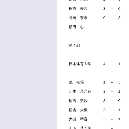
稲吉 美沙 ３ － ０ 
髙橋 奈未 ０ － ３ 
横田 心 － 梅
第４戦
日本体育大学 ４ － １ 
池 松怡 １ － ３ 
川本 茉乃花 ３ － １ 
稲吉 美沙 ３ － ０ 
稲吉・大槻 ３ － １ 田
大槻 琴音 ３ － １ 
山下 菜々美 － 