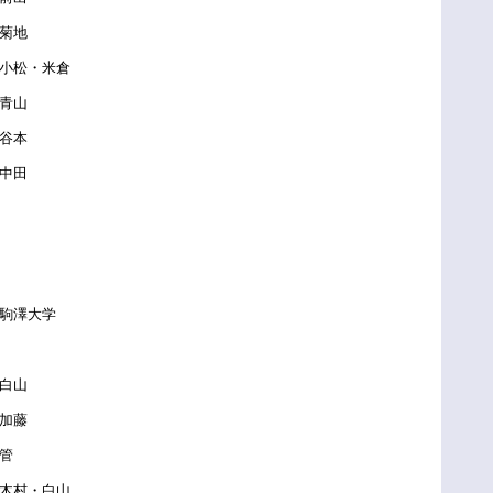
菊地
松・米倉
青山
谷本
中田
駒澤大学
白山
加藤
管
村・白山