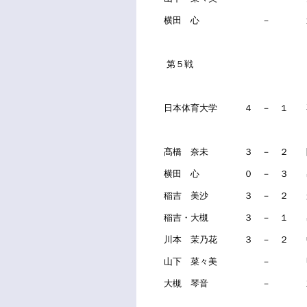
横田 心 － 遠
第５戦
日本体育大学 ４ － １ 
髙橋 奈未 ３ － ２ 
横田 心 ０ － ３ 
稲吉 美沙 ３ － ２ 
稲吉・大槻 ３ － １ 出
川本 茉乃花 ３ － ２ 
山下 菜々美 － 
大槻 琴音 － 