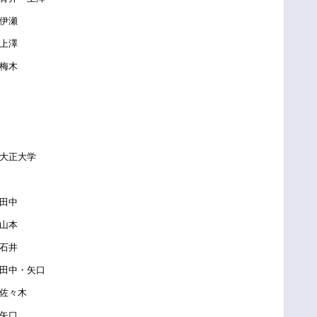
伊瀬
上澤
木
大正大学
田中
山本
石井
中・矢口
佐々木
矢口