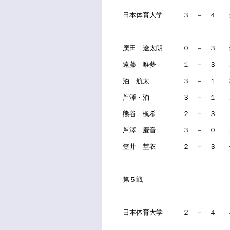
日本体育大学 ３ － ４ 
廣田 遼太朗 ０ － ３ 
遠藤 唯夢 １ － ３ 
泊 航太 ３ － １ 
芦澤・泊 ３ － １ 三
熊谷 楓希 ２ － ３ 
芦澤 慶音 ３ － ０ 
笠井 埜衣 ２ － ３ 
第５戦
日本体育大学 ２ － ４ 