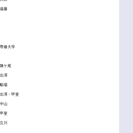
藤
専修大学
陳ケ尾
出澤
船場
澤・甲斐
中山
甲斐
立川