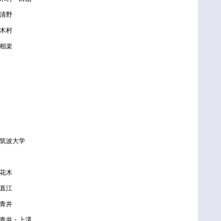
清野
木村
相楽
筑波大学
花木
直江
青井
井・上澤