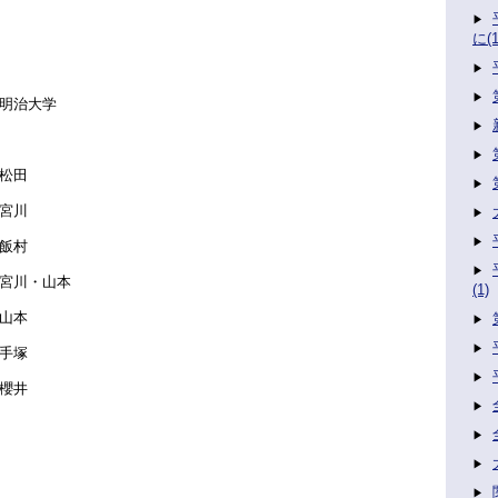
に(1
明治大学
松田
宮川
飯村
川・山本
(1)
山本
手塚
櫻井