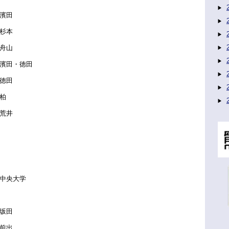
濱田
杉本
舟山
田・徳田
徳田
柏
荒井
中央大学
坂田
前出