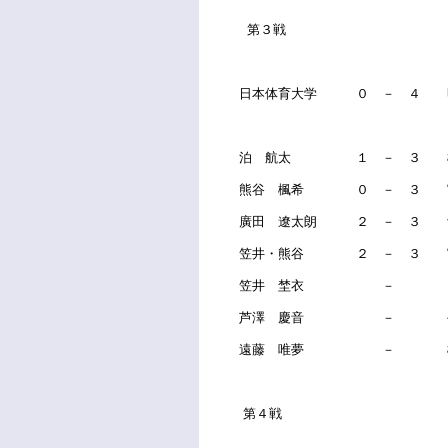
第３戦
日本体育大学 ０ － ４ 
泊 航太 １ － ３ 
熊谷 楓希 ０ － ３ 
廣田 遼太朗 ２ － ３ 
笠井・熊谷 ２ － ３ 宮
笠井 埜衣 － 
芦澤 慶音 － 
遠藤 唯夢 － 
第４戦