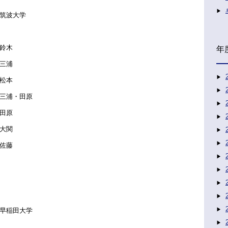
筑波大学
鈴木
年
三浦
松本
浦・田原
田原
大関
佐藤
早稲田大学