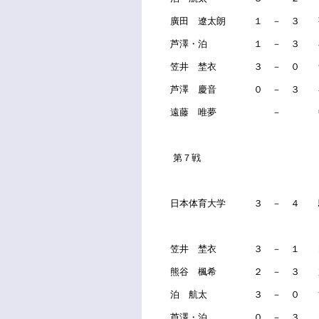
廣田 遼太朗 １ － ３ 
芦澤・泊 １ － ３ 小
笠井 埜衣 ３ － ０ 
芦澤 慶音 ０ － ３ 
遠藤 唯夢 － 
第７戦
日本体育大学 ３ － ４ 
笠井 埜衣 ３ － １ 
熊谷 楓希 ２ － ３ 
泊 航太 ３ － ０ 
芦澤・泊 ０ － ３ 木