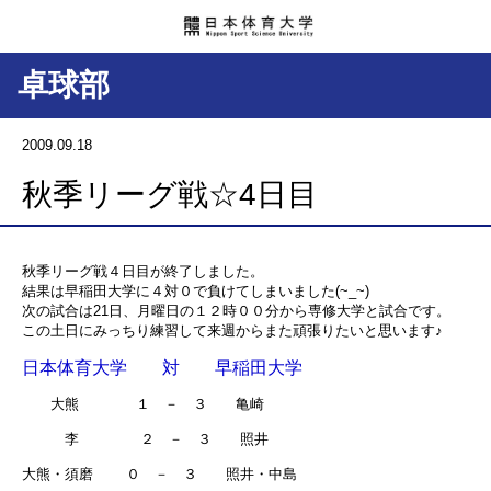
卓球部
2009.09.18
秋季リーグ戦☆4日目
秋季リーグ戦４日目が終了しました。
結果は早稲田大学に４対０で負けてしまいました(~_~)
次の試合は21日、月曜日の１２時００分から専修大学と試合です。
この土日にみっちり練習して来週からまた頑張りたいと思います♪
日本体育大学 対 早稲田大学
大熊 １ － ３ 亀崎
李 ２ － ３ 照井
大熊・須磨 ０ － ３ 照井・中島