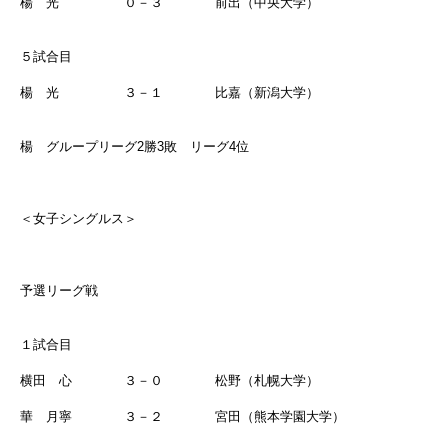
楊 光 ０－３ 前出（中央大学）
５試合目
楊 光
３－１ 比嘉（新潟大学）
楊 グループリーグ2勝3敗 リーグ4位
＜女子シングルス＞
予選リーグ戦
１試合目
横田 心 ３－０ 松野（札幌大学）
華 月寧 ３－２ 宮田（熊本学園大学）