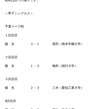
結果は以下の通りです。
＜男子シングルス＞
予選リーグ戦
１試合目
楊 光 ３－１ 黒田（熊本学園大学）
２試合目
楊 光 １－３ 梅村（朝日大学）
３試合目
楊 光 ２－３ 三木（愛知工業大学）
4試合目