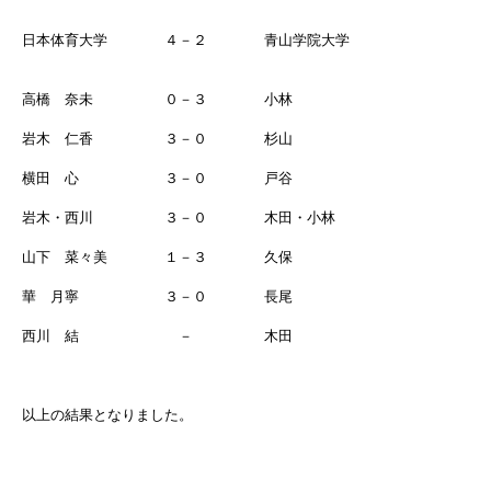
日本体育大学 ４－２ 青山学院大学
高橋 奈未 ０－３ 小林
岩木 仁香 ３－０ 杉山
横田 心 ３－０ 戸谷
岩木・西川 ３－０ 木田・小林
山下 菜々美 １－３ 久保
華 月寧 ３－０ 長尾
西川 結 － 木田
以上の結果となりました。