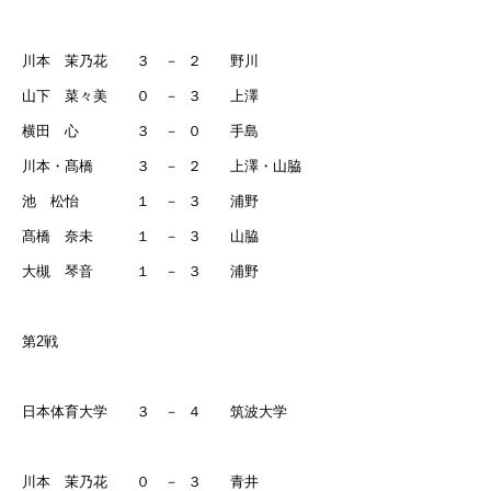
川本 茉乃花 ３ －
２ 野川
山下 菜々美 ０ －
３ 上澤
横田 心 ３ －
０ 手島
川本・髙橋 ３ －
２ 上澤・山脇
池 松怡 １ －
３ 浦野
髙橋 奈未 １ －
３ 山脇
大槻 琴音 １ －
３ 浦野
第
2
戦
日本体育大学 ３ －
４ 筑波大学
川本 茉乃花 ０ －
３ 青井