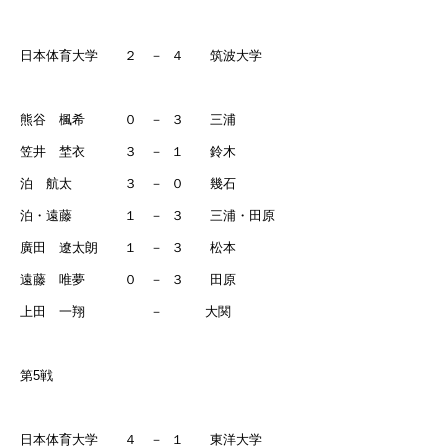
日本体育大学 ２ －
４ 筑波大学
熊谷 楓希 ０ －
３ 三浦
笠井 埜衣 ３ －
１ 鈴木
泊 航太 ３ －
０ 幾石
泊・遠藤 １ －
３ 三浦・田原
廣田 遼太朗 １ －
３ 松本
遠藤 唯夢 ０ －
３ 田原
上田 一翔 －
大関
第
5
戦
日本体育大学 ４ －
１ 東洋大学