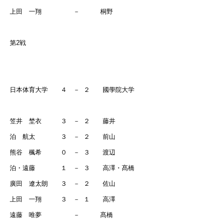
上田 一翔 －
桐野
第
2
戦
日本体育大学 ４ －
２ 國學院大学
笠井 埜衣 ３ －
２ 藤井
泊 航太 ３ －
２ 前山
熊谷 楓希 ０ －
３ 渡辺
泊・遠藤 １ －
３ 高澤・髙橋
廣田 遼太朗 ３ －
２ 佐山
上田 一翔 ３ －
１ 高澤
遠藤 唯夢 －
髙橋