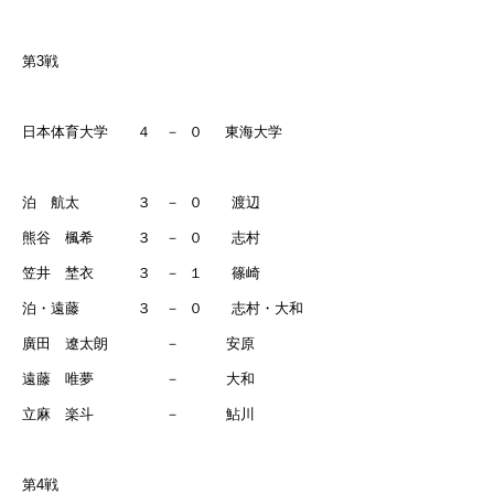
第
3
戦
日本体育大学 ４ －
０
東海大学
泊 航太 ３ －
０ 渡辺
熊谷 楓希 ３ －
０ 志村
笠井 埜衣 ３ －
１ 篠崎
泊・遠藤 ３ －
０ 志村・大和
廣田 遼太朗 －
安原
遠藤 唯夢 －
大和
立麻 楽斗 －
鮎川
第
4
戦