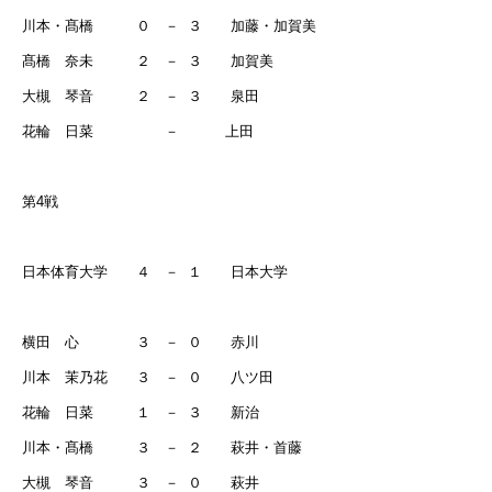
川本・髙橋 ０ －
３ 加藤・加賀美
髙橋 奈未 ２ －
３ 加賀美
大槻 琴音 ２ －
３ 泉田
花輪 日菜 －
上田
第
4
戦
日本体育大学 ４ －
１ 日本大学
横田 心 ３ －
０ 赤川
川本 茉乃花 ３ －
０ 八ツ田
花輪 日菜 １ －
３ 新治
川本・髙橋 ３ －
２ 萩井・首藤
大槻 琴音 ３ －
０ 萩井