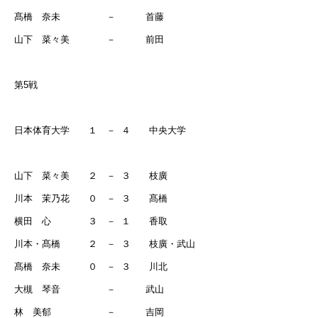
髙橋 奈未 －
首藤
山下 菜々美 －
前田
第
5
戦
日本体育大学 １ －
４ 中央大学
山下 菜々美 ２ －
３ 枝廣
川本 茉乃花 ０ －
３ 髙橋
横田 心 ３ －
１ 香取
川本・髙橋 ２ －
３ 枝廣・武山
髙橋 奈未 ０ －
３ 川北
大槻 琴音 －
武山
林 美郁 －
吉岡