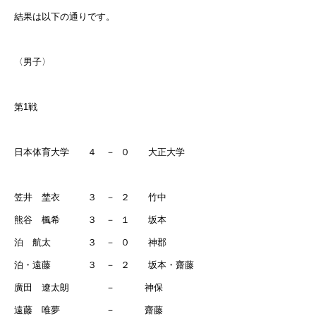
結果は以下の通りです。
〈男子〉
第
1
戦
日本体育大学 ４ －
０ 大正大学
笠井 埜衣 ３ －
２ 竹中
熊谷 楓希 ３ －
１ 坂本
泊 航太 ３ －
０ 神郡
泊・遠藤 ３ －
２ 坂本・齋藤
廣田 遼太朗 －
神保
遠藤 唯夢 －
齋藤