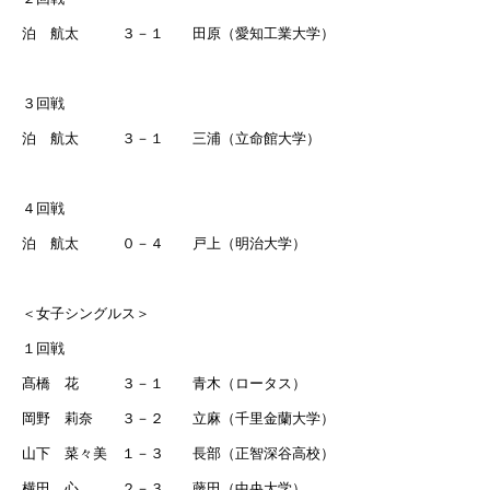
泊 航太 ３－１ 田原（愛知工業大学）
３回戦
泊 航太 ３－１ 三浦（立命館大学）
４回戦
泊 航太 ０－４ 戸上（明治大学）
＜女子シングルス＞
１回戦
髙橋 花 ３－１ 青木（ロータス）
岡野 莉奈 ３－２ 立麻（千里金蘭大学）
山下 菜々美 １－３ 長部（正智深谷高校）
横田 心 ２－３ 藤田（中央大学）