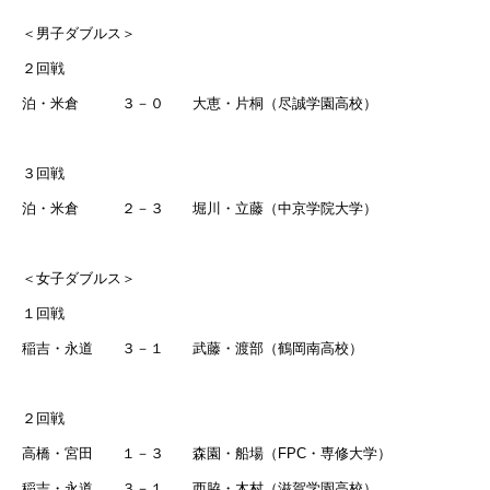
＜男子ダブルス＞
２回戦
泊・米倉 ３－０ 大恵・片桐（尽誠学園高校）
３回戦
泊・米倉 ２－３ 堀川・立藤（中京学院大学）
＜女子ダブルス＞
１回戦
稲吉・永道 ３－１ 武藤・渡部（鶴岡南高校）
２回戦
高橋・宮田 １－３ 森園・船場（
FPC
・専修大学）
稲吉・永道 ３－１ 西脇・木村（滋賀学園高校）