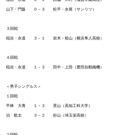
山下・門阪 ０－３ 松平・永尾（サンリツ）
３回戦
稲吉・永道 ３－１ 岩木・桧山（横浜隼人高校）
４回戦
稲吉・永道 １－３ 田中・上田（豊田自動織機）
＜男子シングルス＞
１回戦
平林 大青 １－３ 景山（高知工科大学）
泊 航太 ３－２ 杉山（埼玉栄高校）
２回戦