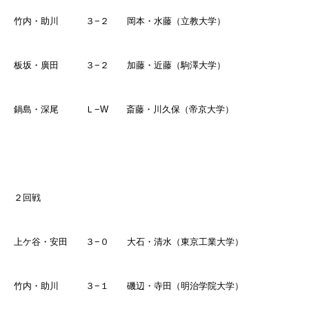
竹内・助川 ３
−
２ 岡本・水藤（立教大学）
板坂・廣田 ３
−
２ 加藤・近藤（駒澤大学）
鍋島・深尾 Ｌ
−W
斎藤・川久保（帝京大学）
２回戦
上ケ谷・安田 ３
−
０ 大石・清水（東京工業大学）
竹内・助川 ３
−
１ 磯辺・寺田（明治学院大学）