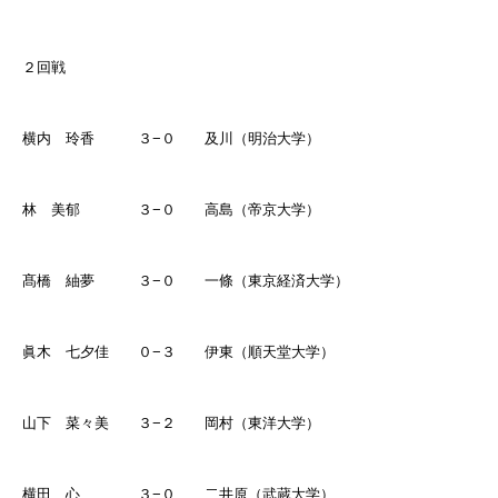
２回戦
横内 玲香 ３
−
０ 及川（明治大学）
林 美郁 ３
−
０ 高島（帝京大学）
髙橋 紬夢 ３
−
０ 一條（東京経済大学）
眞木 七夕佳 ０
−
３ 伊東（順天堂大学）
山下 菜々美 ３
−
２ 岡村（東洋大学）
横田 心 ３
−
０ 二井原（武蔵大学）