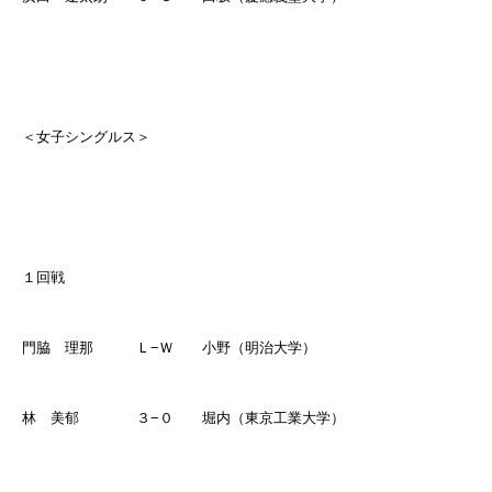
＜女子シングルス＞
１回戦
門脇 理那 Ｌ
−
Ｗ 小野（明治大学）
林 美郁 ３
−
０ 堀内（東京工業大学）