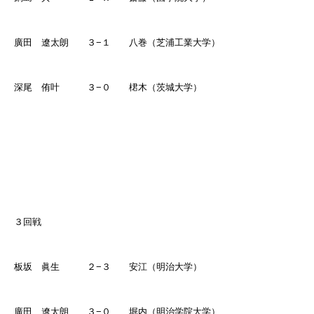
廣田 遼太朗 ３
−
１ 八巻（芝浦工業大学）
深尾 侑叶 ３
−
０ 桾木（茨城大学）
３回戦
板坂 眞生 ２
−
３ 安江（明治大学）
廣田 遼太朗 ３
−
０ 堀内（明治学院大学）