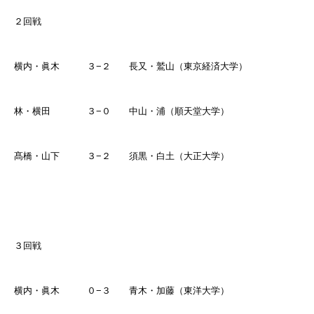
２回戦
横内・眞木 ３
−
２ 長又・鷲山（東京経済大学）
林・横田 ３
−
０ 中山・浦（順天堂大学）
髙橋・山下 ３
−
２ 須黒・白土（大正大学）
３回戦
横内・眞木 ０
−
３ 青木・加藤（東洋大学）