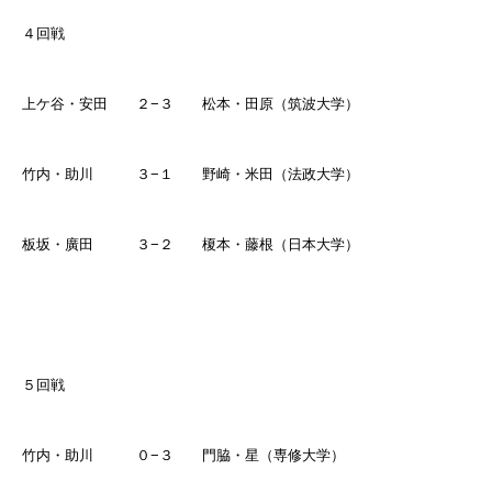
４回戦
上ケ谷・安田 ２
−
３ 松本・田原（筑波大学）
竹内・助川 ３
−
１ 野崎・米田（法政大学）
板坂・廣田 ３
−
２ 榎本・藤根（日本大学）
５回戦
竹内・助川 ０
−
３ 門脇・星（専修大学）