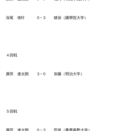
深尾 侑叶 ０
−
３ 猪俣（國學院大学）
４回戦
廣田 遼太朗 ３
−
０ 加藤（明治大学）
５回戦
廣田 遼太朗 ０
−
３ 田坂（慶應義塾大学）