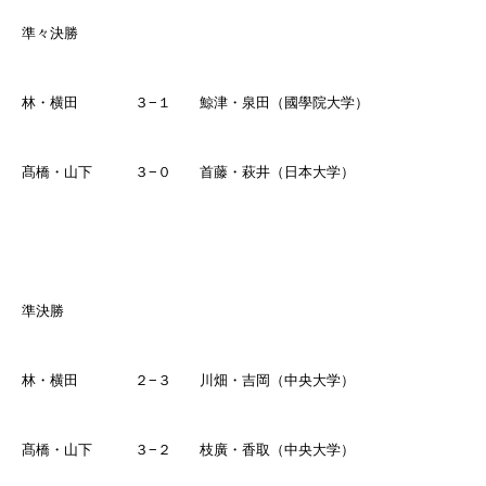
準々決勝
林・横田 ３
−
１ 鯨津・泉田（國學院大学）
髙橋・山下 ３
−
０ 首藤・萩井（日本大学）
準決勝
林・横田 ２
−
３ 川畑・吉岡（中央大学）
髙橋・山下 ３
−
２ 枝廣・香取（中央大学）