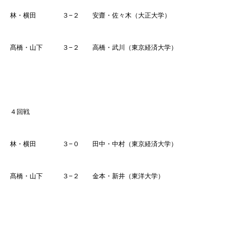
林・横田 ３
−
２ 安齋・佐々木（大正大学）
髙橋・山下 ３
−
２ 高橋・武川（東京経済大学）
４回戦
林・横田 ３
−
０ 田中・中村（東京経済大学）
髙橋・山下 ３
−
２ 金本・新井（東洋大学）