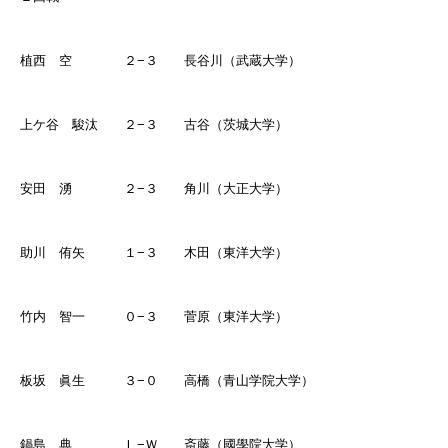
植西 空 ２
−
３ 長谷川（武蔵大学）
上ケ谷 駿汰 ２
−
３ 古谷（茨城大学）
安田 湧 ２
−
３ 角川（大正大学）
助川 侑矢 １
−
３ 木田（東洋大学）
竹内 智一 ０
−
３ 菅原（東洋大学）
板坂 眞生 ３
−
０ 高橋（青山学院大学）
鍋島 典 Ｌ
−
Ｗ 斎藤（國學院大学）