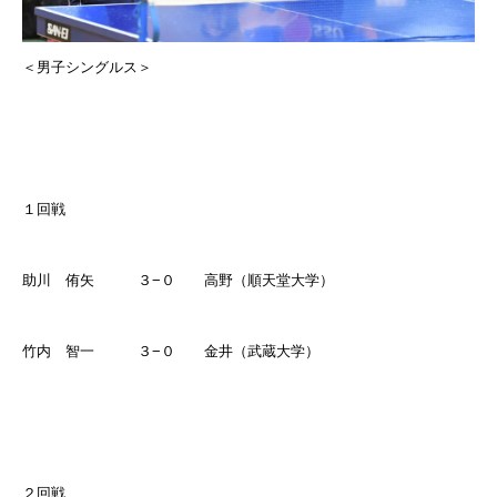
＜男子シングルス＞
１回戦
助川 侑矢 ３
−
０ 高野（順天堂大学）
竹内 智一 ３
−
０ 金井（武蔵大学）
２回戦