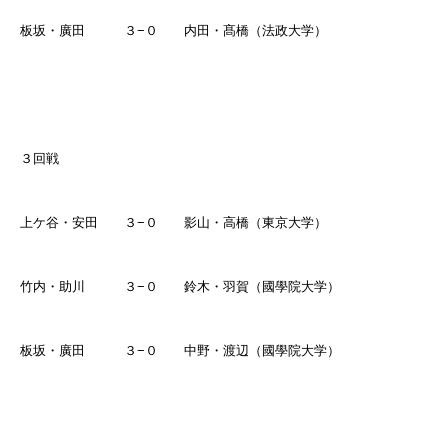
板坂・廣田 ３
−
０ 内田・髙橋（法政大学）
３回戦
上ケ谷・安田 ３
−
０ 影山・高橋（東京大学）
竹内・助川 ３
−
０ 鈴木・羽賀（國學院大学）
板坂・廣田 ３
−
０ 中野・渡辺（國學院大学）