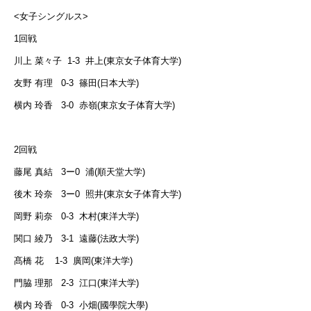
<
女子シングルス
>
1
回戦
川上 菜々子
1-3
井上
(
東京女子体育大学
)
友野 有理
0-3
篠田
(
日本大学
)
横内 玲香
3-0
赤嶺
(
東京女子体育大学
)
2
回戦
藤尾 真結
3
ー
0
浦
(
順天堂大学
)
後木 玲奈
3
ー
0
照井
(
東京女子体育大学
)
岡野 莉奈
0-3
木村
(
東洋大学
)
関口 綾乃
3-1
遠藤
(
法政大学
)
髙橋 花
1-3
廣岡
(
東洋大学
)
門脇 理那
2-3
江口
(
東洋大学
)
横内 玲香
0-3
小畑
(
國學院大學
)