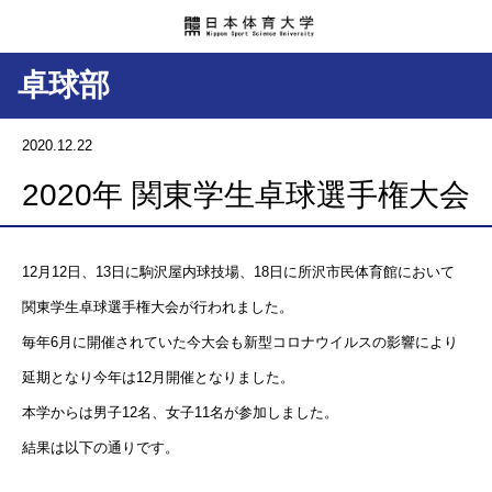
卓球部
2020.12.22
2020年 関東学生卓球選手権大会
12
月
12
日、
13
日に駒沢屋内球技場、
18
日に所沢市民体育館において
関東学生卓球選手権大会が行われました。
毎年6月に開催されていた今大会も新型コロナウイルスの影響により
延期となり今年は12月開催となりました。
本学からは男子
12
名、女子
11
名が参加しました。
結果は以下の通りです。