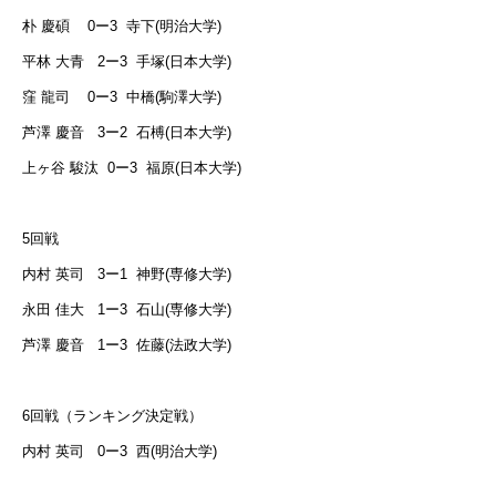
朴 慶碩
0
ー
3
寺下
(
明治大学
)
平林 大青
2
ー
3
手塚
(
日本大学
)
窪 龍司
0
ー
3
中橋
(
駒澤大学
)
芦澤 慶音
3
ー
2
石榑
(
日本大学
)
上ヶ谷 駿汰
0
ー
3
福原
(
日本大学
)
5
回戦
内村 英司
3
ー
1
神野
(
専修大学
)
永田 佳大
1
ー
3
石山
(
専修大学
)
芦澤 慶音
1
ー
3
佐藤
(
法政大学
)
6
回戦（ランキング決定戦）
内村 英司
0
ー
3
西
(
明治大学
)