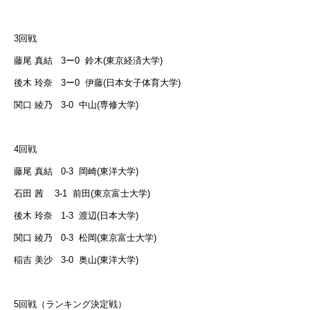
3
回戦
藤尾 真結
3
ー
0
鈴木
(
東京経済大学
)
後木 玲奈
3
ー
0
伊藤
(
日本女子体育大学
)
関口 綾乃
3-0
中山
(
専修大学
)
4
回戦
藤尾 真結
0-3
岡崎
(
東洋大学
)
石田 茜
3-1
前田
(
東京富士大学
)
後木 玲奈
1-3
渡辺
(
日本大学
)
関口 綾乃
0-3
松岡
(
東京富士大学
)
稲吉 美沙
3-0
奥山
(
東洋大学
)
5
回戦（ランキング決定戦）