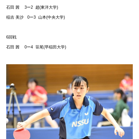
石田 茜
3
ー
2
趙
(
東洋大学
)
稲吉 美沙
0
ー
3
山本
(
中央大学
)
6
回戦
石田 茜
0
ー
4
笹尾
(
早稲田大学
)