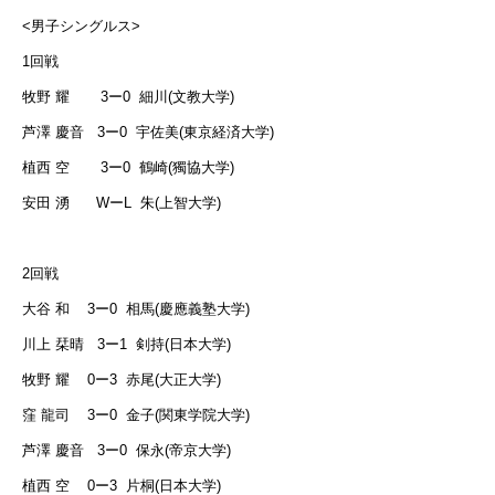
<
男子シングルス
>
1
回戦
牧野 耀
3
ー
0
細川
(
文教大学
)
芦澤 慶音
3
ー
0
宇佐美
(
東京経済大学
)
植西 空
3
ー
0
鶴崎
(
獨協大学
)
安田 湧
W
ー
L
朱
(
上智大学
)
2
回戦
大谷 和
3
ー
0
相馬
(
慶應義塾大学
)
川上 栞晴
3
ー
1
剣持
(
日本大学
)
牧野 耀
0
ー
3
赤尾
(
大正大学
)
窪 龍司
3
ー
0
金子
(
関東学院大学
)
芦澤 慶音
3
ー
0
保永
(
帝京大学
)
植西 空
0
ー
3
片桐
(
日本大学
)