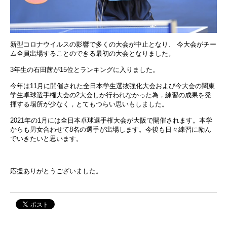
新型コロナウイルスの影響で多くの大会が中止となり、 今大会がチー
ム全員出場することのできる最初の大会となりました。
3
年生の石田茜が
15
位とランキングに入りました。
今年は
11
月に開催された全日本学生選抜強化大会および今大会の関東
学生卓球選手権大会の
2
大会しか行われなかった為，練習の成果を発
揮する場所が少なく，とてもつらい思いもしました。
2021
年の
1
月には全日本卓球選手権大会が大阪で開催されます。本学
からも男女合わせて
8
名の選手が出場します。今後も日々練習に励ん
でいきたいと思います。
応援ありがとうございました。