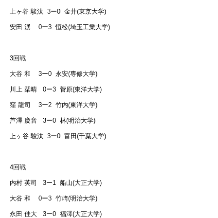
上ヶ谷 駿汰
3
ー
0
金井
(
東京大学
)
安田 湧
0
ー
3
恒松
(
埼玉工業大学
)
3
回戦
大谷 和
3
ー
0
永安
(
専修大学
)
川上 栞晴
0
ー
3
菅原
(
東洋大学
)
窪 龍司
3
ー
2
竹内
(
東洋大学
)
芦澤 慶音
3
ー
0
林
(
明治大学
)
上ヶ谷 駿汰
3
ー
0
富田
(
千葉大学
)
4
回戦
内村 英司
3
ー
1
船山
(
大正大学
)
大谷 和
0
ー
3
竹崎
(
明治大学
)
永田 佳大
3
ー
0
福澤
(
大正大学
)