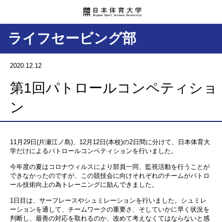
ライフセービング部
2020.12.12
第1回パトロールコンペティショ
ン
11
月
29
日
(
片瀬江ノ島
)
、
12
月
12
日
(
本校
)
の
2
日間に分けて、日本体育大
学だけによるパトロールコンペティションを行いました。
今年度の夏はコロナウィルスにより部員一同、監視活動を行うことが
できなかったのですが、この競技会に向けそれぞれのチームがパトロ
ール技術向上の為トレーニングに励んできました。
1
日目は、サーフレースやシュミレーションを行いました。シュミレ
ーションを通して、チームワークの重要さ、そしていかに早く状況を
判断し、最善の対応を取れるのか、改めて考えなくてはならないと感