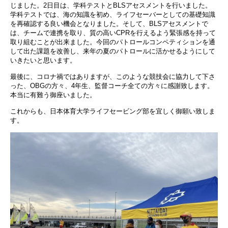
じました。
2
日目は、学科テストと
BLS
アセスメントを行いました。
学科テストでは、海の知識を初め、ライフセーバーとしての基礎知識
を再確認する良い機会となりました。そして、
BLS
アセスメントで
は、チームで連携を取り、質の高い
CPR
を行えるよう緊張感を持って
取り組むことが出来ました。今回のパトロールコンペティションを通
して出た課題を改善し、来年の夏のパトロールに活かせるようにして
いきたいと思います。
最後に、コロナ禍ではありますが、このような競技会に協力して下さ
った、
OBG
の方々、
4
年生、監督コーチ全ての方々に感謝致します。
本当に有難う御座いました。
これからも、日本体育大学ライフセービング部を宜しく御願い致しま
す。