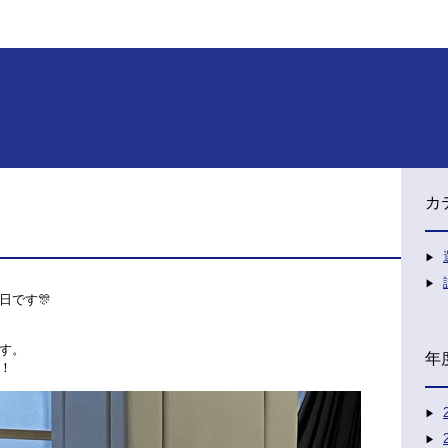
カ
日です🎊
す。
年
！