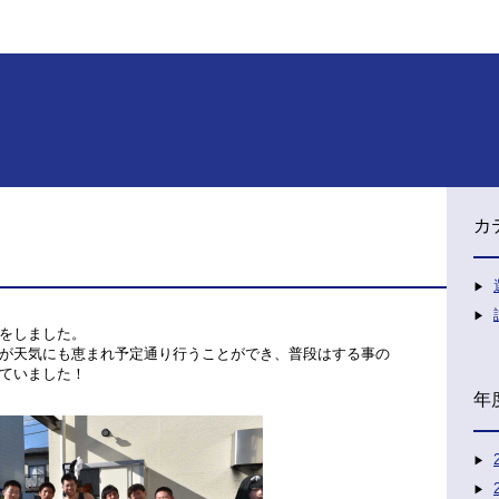
カ
をしました。
が天気にも恵まれ予定通り行うことができ、普段はする事の
ていました！
年