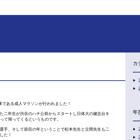
カ
行事である成人マラソンが行われました！
年
た二年生が渋谷のハチ公前からスタートし日体大の健志台キ
走って帰ってくるというものです。
選手、そして節目の年ということで松本先生と立間先生も二
した！