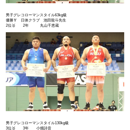
男子グレコローマンスタイル63kg級
優勝🏅 日体クラブ 池田龍斗先生
2位🥈 2年 丸山千恵蔵
男子グレコローマンスタイル130kg級
3位🥉 3年 小畑詩音