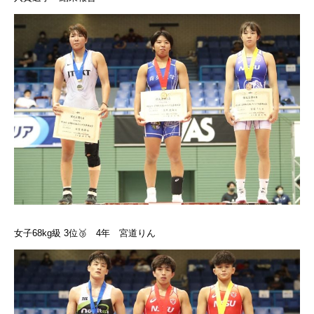
女子68kg級 3位🥉 4年 宮道りん