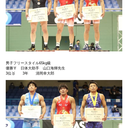
男子フリースタイル65kg級
優勝🏅 日体大助手 山口海輝先生
3位🥉 3年 清岡幸大郎