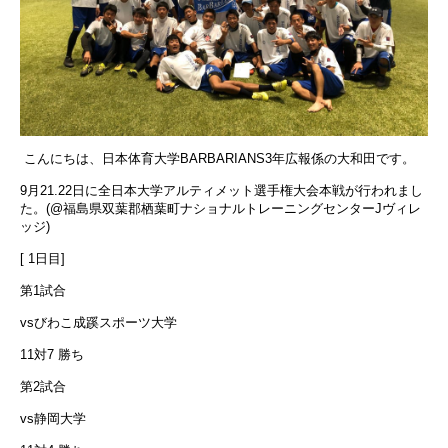
こんにちは、日本体育大学BARBARIANS3年広報係の大和田です。
9
月21.22
日に全日本大学アルティメット選手権大会本戦が
行われまし
た。(
@
福島県双葉郡栖葉町ナショナルトレーニングセンター
J
ヴィレ
ッジ)
[ 1日目]
第1試合
vsびわこ成蹊スポーツ大学
11対7 勝ち
第2試合
vs静岡大学