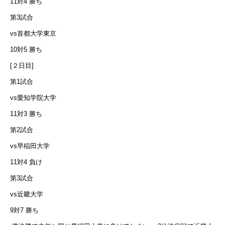
11対4 勝ち
第3試合
vs首都大学東京
10対5 勝ち
[２日目]
第1試合
vs愛知学院大学
11対3 勝ち
第2試合
vs早稲田大学
11対4 負け
第3試合
vs近畿大学
9対7 勝ち