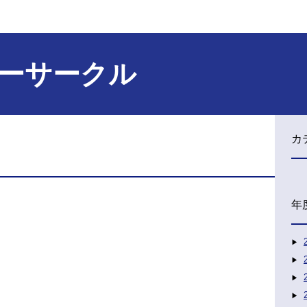
ーサークル
カ
年