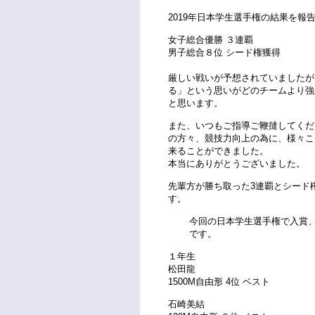
2019年日本学生選手権の結果を報
女子総合優勝 ３連覇
男子総合８位 シード権獲得
厳しい戦いが予想されていましたが
る」という思いがどのチームより強
と思います。
また、いつもご指導ご鞭撻してくだ
の方々、競技力向上の為に、様々こ
来ることができました。
本当にありがとうございました。
先輩方が勝ち取った3連覇とシード
す。
今回の日本学生選手権で入賞
です。
１年生
松田龍
1500M自由形 4位 ベスト
石崎美結