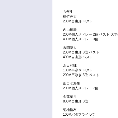
３年生
植竹亮太
200M自由形 ベスト
内山拓海
200M個人メドレー 2位 ベスト 
400M個人メドレー 3位
古閑萌人
200M自由形 8位 ベスト
400M自由形 ベスト
永田和暉
100M平泳ぎ ベスト
200M平泳ぎ 5位 ベスト
山口七海生
200M個人メドレー 7位
金森菜月
800M自由形 8位
菊地愉友
100Mバタフライ 8位