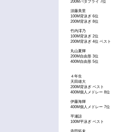
200Mバタフライ 7位
須藤美里
100M背泳ぎ 6位
200M背泳ぎ 8位
竹内澪乃
100M背泳ぎ 2位
200M背泳ぎ 4位 ベスト
丸山夏輝
200M自由形 3位
400M自由形 5位
４年生
天田雄大
200M背泳ぎ ベスト
400M個人メドレー 8位
伊藤海輝
400M個人メドレー 7位
平瀬諒
100M平泳ぎ ベスト
寺田拓未