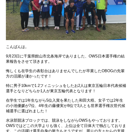
こんばんは。
9月23日に千葉県館山市北条海岸でありました、OWS日本選手権の結
果報告をさせて頂きます。
悔しくも在学生の表彰台はありませんでしたが卒業したOBOGの先輩
方の活躍が凄かったです！
特に男子10kmで1.2フィニッシュをしたお2人は東京五輪日本代表候補
選手となりどちらか1人が東京五輪代表となります！
在学生では1年生ながら5位入賞を果たした和田大梧。女子では2年生
の小池優媛が7位、4年生の藤優実が8位で3人とも世界選手権次世代候
補選手に選ばれました！
水泳部競泳ブロックでは、競泳をしながらOWSもやっております。
OWSではどこの大学よりも強く、上位は全て日体大で独占しておりま
す。この活躍は選手自身の努力もそうですが、周りの方々からの支援