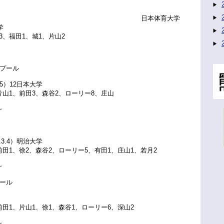
日本体育大学
学
3、福田1、城1、片山2
パスプール
3.5）12日本大学
片山1、前田3、森谷2、ローリー8、庄山
日（土）18:00~
4.3.4）明治大学
前田1、徐2、森谷2、ローリー5、有田1、庄山1、若月2
~
プール
前田1、片山1、徐1、森谷1、ローリー6、深山2
日（土）10:45~