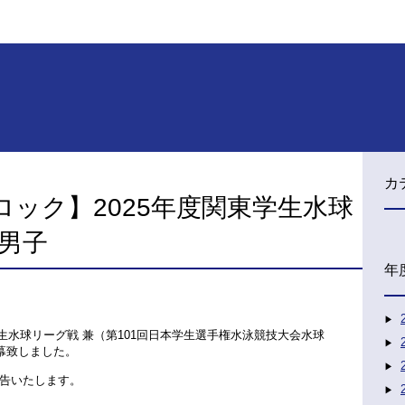
カ
ック】2025年度関東学生水球
 男子
年
学生水球リーグ戦 兼（第101回日本学生選手権水泳競技大会水球
幕致しました。
告いたします。