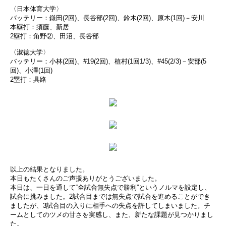
〈日本体育大学〉
バッテリー：鎌田(2回)、長谷部(2回)、鈴木(2回)、原木(1回)－安川
本塁打：須藤、新居
2塁打：角野②、田沼、長谷部
〈淑徳大学〉
バッテリー：小林(2回)、#19(2回)、植村(1回1/3)、#45(2/3)－安部(5
回)、小澤(1回)
2塁打：具路
以上の結果となりました。
本日もたくさんのご声援ありがとうございました。
本日は、一日を通して“全試合無失点で勝利”というノルマを設定し、
試合に挑みました。2試合目までは無失点で試合を進めることができ
ましたが、3試合目の入りに相手への失点を許してしまいました。チ
ームとしてのツメの甘さを実感し、また、新たな課題が見つかりまし
た。