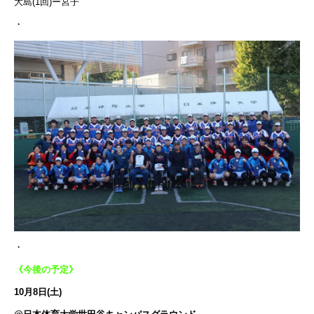
大島(1回)ー宮子
・
・
《今後の予定》
10月8日(土)