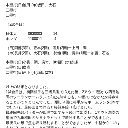
本塁打(日)池田 (ホ)坂田、大石
三塁打
二塁打
〈2試合目〉
日体大 0830003 14
ホンダ 1100011 4
（日)岡部(3回)、豊本(2回)、酒井(2回)ー上田、調
（ホ)長井(2回)、大石(3回)、糸瀬(1回)、長井(1回)ー加藤、石谷
本塁打(日)小貫、調、廣嵜、伊場田 (ホ)糸瀬
三塁打(日)廣嵜
二塁打(日)岸下 (ホ)坂田(2本)
以上の結果となりました。
1試合目は、初回相手を三者凡退で抑えた後、2アウト1塁から四番池
田のツーランホームランで2点先制するも、中盤ではなかなか得点す
ることができませんでした。3回、4回に相手からホームランを1本ず
つ打たれ、最終回まで同点と接戦を繰り広げました。
最終回先頭バッターが四球で出てから続けて出塁し、1アウト満塁の
場面で九番植田のサヨナラヒットで勝利することができました。
最後良い形で点を取り勝利することができましたが、中盤からこのよ
うなプレーをすることが課題となりました。