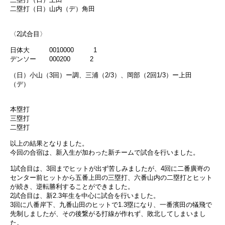
二塁打（日）山内（デ）角田
〈2試合目〉
日体大 0010000 1
デンソー 000200 2
（日）小山（3回）ー調、三浦（2/3）、岡部（2回1/3）ー上田
（デ）
本塁打
三塁打
二塁打
以上の結果となりました。
今回の合宿は、新入生が加わった新チームで試合を行いました。
1試合目は、3回までヒットが出ず苦しみましたが、4回に二番廣嵜の
センター前ヒットから五番上田の三塁打、六番山内の二塁打とヒット
が続き、逆転勝利することができました。
2試合目は、新2.3年生を中心に試合を行いました。
3回に八番岸下、九番山田のヒットで1.3塁になり、一番濱田の犠飛で
先制しましたが、その後繋がる打線が作れず、敗北してしまいまし
た。