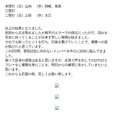
本塁打（日）山内 （学）関根、尾形
三塁打
二塁打（日）上田 （学）大江
以上の結果となりました。
初回から点を取れましたが相手のエラーでの得点だったので、流れを
完全に持ってくることが出来ず苦しい展開が続きました。
それでも粘ってヒットを打ち、打線を繋げていくことで、優勝への道
が拓けたと思っています。
この2日間、普段試合に出れないメンバーを中心に試合に臨んできま
した。
個々で反省や課題はあると思いますが、全員で声を出してのびのびと
プレーをし優勝出来たことを、明日からの練習に生かしていきたいと
思います。
これからも応援の程、宜しくお願い致します。