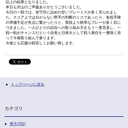
以上の結果となりました。
本日も沢山のご声援ありがとうございました。
今日の一戦では、攻守共に詰めの甘いプレーミスが多く見られまし
た。スコア上では分からない野手の判断のミスであったり、各投手陣
の準備不足が失点に繋がったりと、普段より軽率なプレーが多く目に
つきました。一人ひとりの試合への取り組み方をもう一度見直し、一
戦一戦がチャンスだという自覚と日体大として戦う責任を一層強く持
って今後取り組んで参ります。
今後とも応援の程宜しくお願い致します。
トップページに戻る
カテゴリ
男子(701)