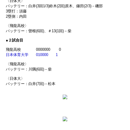
〈日体大〉
バッテリー：白井(3回1/3)鈴木(2回)原木、鎌田(2/3)－磯部
3塁打：須藤
2塁側：内田
〈飛龍高校〉
バッテリー：曽根(6回)、＃13(1回)－柴
●２試合目
飛龍高校 0000000 0
日本体育大学 010000 1
〈飛龍高校〉
バッテリー：川隅(6回)－柴
〈日体大〉
バッテリー：白井(7回)－松本