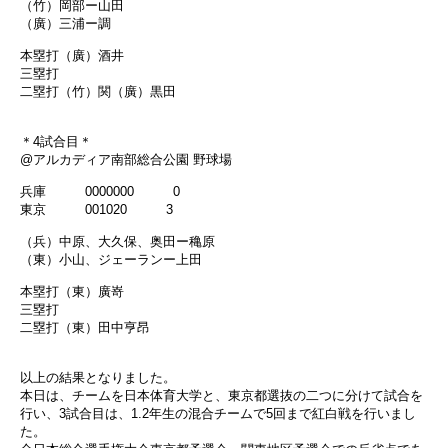
（竹）岡部ー山田
（廣）三浦ー調
本塁打（廣）酒井
三塁打
二塁打（竹）関（廣）黒田
＊4試合目＊
@アルカディア南部総合公園 野球場
兵庫 0000000 0
東京 001020 3
（兵）中原、大久保、奥田ー穐原
（東）小山、ジェーランー上田
本塁打（東）廣嵜
三塁打
二塁打（東）田中亨昂
以上の結果となりました。
本日は、チームを日本体育大学と、東京都選抜の二つに分けて試合を
行い、3試合目は、1.2年生の混合チームで5回まで紅白戦を行いまし
た。