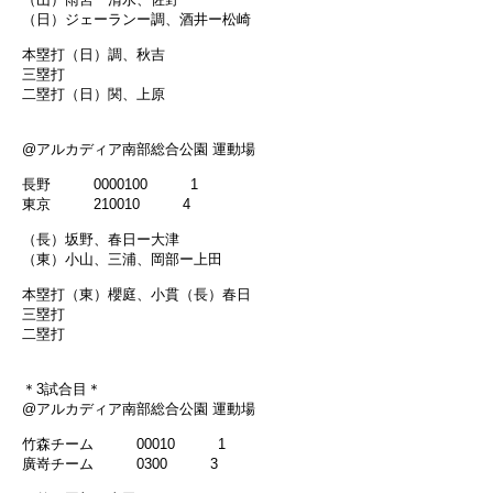
（日）ジェーランー調、酒井ー松崎
本塁打（日）調、秋吉
三塁打
二塁打（日）関、上原
@アルカディア南部総合公園 運動場
長野 0000100 1
東京 210010 4
（長）坂野、春日ー大津
（東）小山、三浦、岡部ー上田
本塁打（東）櫻庭、小貫（長）春日
三塁打
二塁打
＊3試合目＊
@アルカディア南部総合公園 運動場
竹森チーム 00010 1
廣嵜チーム 0300 3