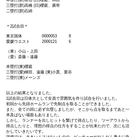
三塁打(群)高橋 (日)櫻庭、廣嵜
二塁打(群)石綿
＊2試合目＊
東京国体 0000053 8
愛媛ウエスト 2000121 6
（東）小山－上田
（愛）斎藤－遠藤
本塁打(東)櫻庭
三塁打(愛)棟田、遠藤 (東)小貫、栗谷
二塁打(東)メーンズ
以上の結果となりました。
1試合目は日体大として全員で雰囲気を作り試合を行いました。
初回から先頭ホームランで先制点を取ることができました。
また、全ての回に必ず出塁しましたが、そこから点を取るまであと一
本及ばない場面もありました。
しかし、ランナーを出しヒットを繋げて得点したり、ツーアウトから
得点したりと、理想の得点の仕方をすることが出来たので、次にも活
かしていきたいです。
守備では、大きいミスはないものの、ピッチャーがだんだん暑さに負