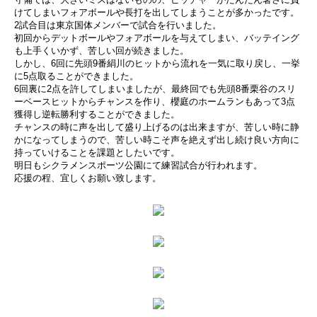
けてしまいフォアボールや長打を出してしまうことが多かったです。
2試合目は東京国体メンバーで試合を行いました。
初回からデットボールやフォアボールを与えてしまい、バッテイング
も上手くいかず、苦しい回が続きました。
しかし、6回に先頭9番絹川のヒットから流れを一気に取り戻し、一挙
に5点取ることができました。
6回裏に2点を許してしまいましたが、最終回でも先頭8番栗谷のスリ
ーベースヒットからチャンスを作り、櫻庭のホームランもあって3点
獲得し逆転勝利することができました。
チャンスの時に声を出して盛り上げるのは出来ますが、苦しい時に静
かになってしまうので、苦しい時こそ声を絶えず出し続け良い方向に
持っていけることを課題としたいです。
明日もシクラメンスポーツ公園にて練習試合が行われます。
応援の程、宜しくお願い致します。