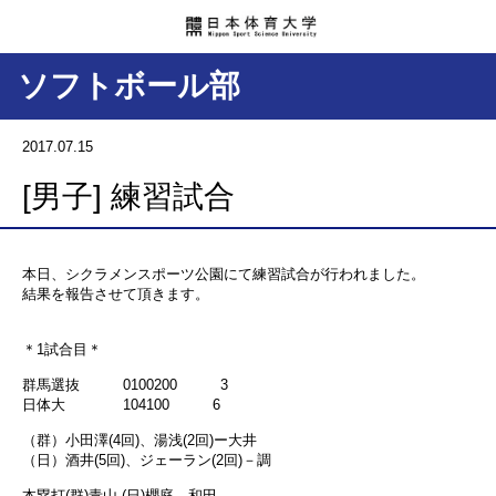
ソフトボール部
2017.07.15
[男子] 練習試合
本日、シクラメンスポーツ公園にて練習試合が行われました。
結果を報告させて頂きます。
＊1試合目＊
群馬選抜 0100200 3
日体大 104100 6
（群）小田澤(4回)、湯浅(2回)ー大井
（日）酒井(5回)、ジェーラン(2回)－調
本塁打(群)青山 (日)櫻庭、和田