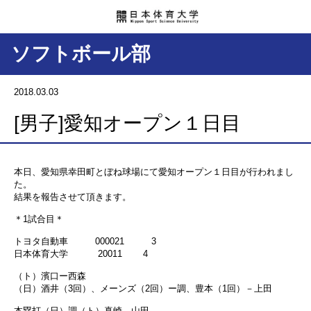
ソフトボール部
2018.03.03
[男子]愛知オープン１日目
本日、愛知県幸田町とぼね球場にて愛知オープン１日目が行われまし
た。
結果を報告させて頂きます。
＊1試合目＊
トヨタ自動車 000021 3
日本体育大学 20011 4
（ト）濱口ー西森
（日）酒井（3回）、メーンズ（2回）ー調、豊本（1回）－上田
本塁打（日）調（ト）真崎、山田