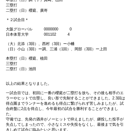
三塁打
二塁打（日）櫻庭、廣嵜
＊２試合目＊
大阪グローバル 0000000 0
日本体育大学 001102 4
（大）北添（3回）、西村（3回）ー小幡
（日）小山（3回）ー調、三浦（1回）、岡部（3回）ー上田
本塁打（日）櫻庭、植田
三塁打
二塁打（日）池田
以上の結果となりました。
一試合目では、初回に一番の櫻庭が二塁打を放ち、その後も相手のエ
ラーやヒットで出塁し、良い形で先制することができました。2.3回は
得点圏までランナーを進めるも得点に繋げられず苦しみましたが、試
合終盤に2点を得点し、今年最初の試合を勝利することができまし
た。
守備では、先発の酒井がノーヒットで抑えましたが、継投した投手が
失点してしまったので、小さなミスや失投をなくし、最後まで気を引
きしめて試合に臨みたいと思います。