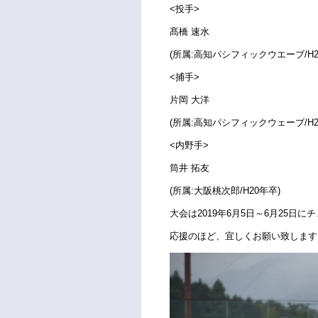
<投手>
髙橋 速水
(所属:高知パシフィックウエーブ/H2
<捕手>
片岡 大洋
(所属:高知パシフィックウェーブ/H2
<内野手>
筒井 拓友
(所属:大阪桃次郎/H20年卒)
大会は2019年6月5日～6月25日
応援のほど、宜しくお願い致します