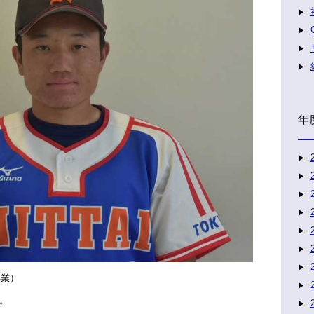
年
卒業）
。