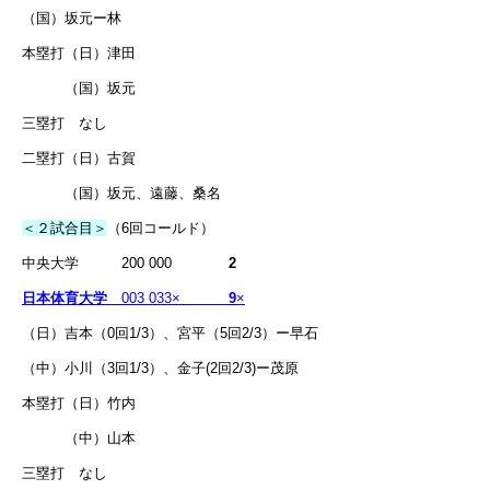
（国）坂元ー林
本塁打（日）津田
（国）坂元
三塁打 なし
二塁打（日）古賀
（国）坂元、遠藤、桑名
＜２試合目＞
（6回コールド）
中央大学 200 000
2
日本体育大学
003 033×
9
×
（日）吉本（0回1/3）、宮平（5回2/3）ー早石
（中）小川（3回1/3）、金子(2回2/3)ー茂原
本塁打（日）竹内
（中）山本
三塁打 なし