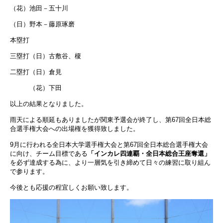
（花）池田－五十川
（日）野本－藤原琢磨
本塁打
三塁打（日）古敷谷、榎
二塁打（日）倉見
（花）下田
以上の結果となりました。
雨天による順延もありましたが関東予選会が終了し、第67回全日本総
合選手権大会への出場権を獲得致しました。
9月に行われる全日本大学選手権大会と第67回全日本総合選手権大会
に向け、チーム目標である
「インカレ四連覇・全日本総合王座奪還」
を必ず達成する為に、より一層気を引き締めて日々の練習に取り組ん
で参ります。
今後とも応援の程宜しくお願い致します。