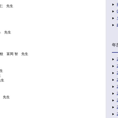
仁 先生
み 先生
年
校 富岡 智 先生
生
生
先生
 先生