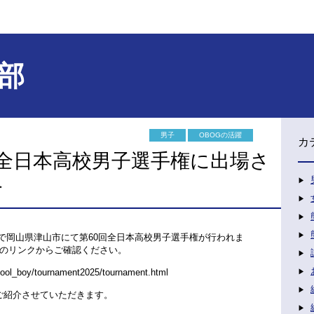
部
男子
OBOGの活躍
カ
回全日本高校男子選手権に出場さ
介
）まで岡山県津山市にて第60回全日本高校男子選手権が行われま
のリンクからご確認ください。
chool_boy/tournament2025/tournament.html
ご紹介させていただきます。