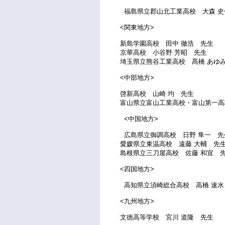
福島県立郡山北工業高校 大森 史
<関東地方>
新島学園高校 田中 徹浩 先生
京華高校 小谷野 芳昭 先生
埼玉県立熊谷工業高校 髙橋 あゆ
<中部地方>
啓新高校 山崎 均 先生
富山県立富山工業高校・富山第一高
<中国地方>
広島県立御調高校 日野 隼一 先
愛媛県立東温高校 遠藤 大輔 先
島根県立三刀屋高校 佐藤 和宣 
<四国地方>
高知県立須崎総合高校 高橋 速水
<九州地方>
文徳高等学校 宮川 道隆 先生