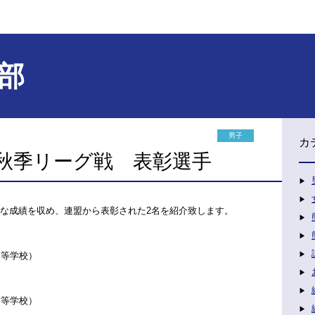
部
男子
カ
回秋季リーグ戦 表彰選手
秀な成績を収め、連盟から表彰された2名を紹介致します。
高等学校）
高等学校）