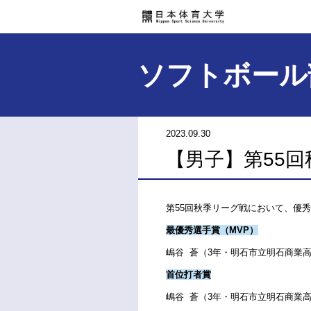
ソフトボール
2023.09.30
【男子】第55
第55回秋季リーグ戦において、優
最優秀選手賞（MVP）
嶋谷 蒼（3年・明石市立明石商業
首位打者賞
嶋谷 蒼（3年・明石市立明石商業