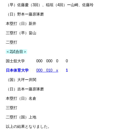
（早）佐藤慶（3回）、稲垣（4回）ー山崎、佐藤玲
（日）野本ー藤原琢磨
本塁打（日）新井
三塁打（早）畠山
二塁打
＜2試合目＞
国士舘大学 000 000 0 0
日本体育大学
000 010 x
1
（国）大坪ー井関
（日）吉本ー藤原琢磨
本塁打（日）名倉
三塁打
二塁打（国）上地
以上の結果となりました。