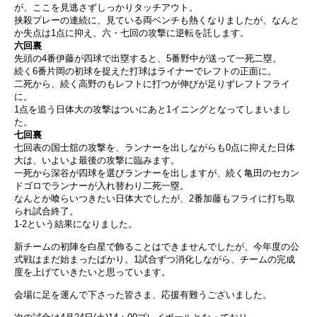
が、ここを見逃さずしっかりタッチアウト。
挟殺プレーの連続に、見ている両ベンチも熱くなりましたが、なんと
か失点は1点に抑え、六・七回の攻撃に逆転を託します。
六回裏
先頭の4番伊藤が四球で出塁すると、5番野中が送って一死二塁。
続く6番片岡の初球を捉えた打球はライナーでレフトの正面に。
二死から、続く高野のもレフトに打つが伸びが足りずレフトフライ
に。
1点を追う日体大の攻撃はついにあと1イニングとなってしまいまし
た。
七回裏
七回表の国士舘の攻撃を、ランナーを出しながらも0点に抑えた日体
大は、いよいよ最後の攻撃に臨みます。
一死から深谷が四球を選びランナーを出しますが、続く亀田のセカン
ドゴロでランナーが入れ替わり二死一塁。
なんとか喰らいつきたい日体大でしたが、2番加藤もフライに打ち取
られ試合終了。
1-2という結果になりました。
新チームの初陣を白星で飾ることはできませんでしたが、今年度の公
式戦はまだ始まったばかり。1試合ずつ消化しながら、チームの完成
度を上げていきたいと思っています。
会場に足を運んで下さった皆さま、応援有難うございました。