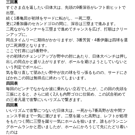
三回裏
すぐさま点を返したい日体大は、先頭の9番深谷がレフト前ヒットで
出塁。
続く1番亀田が初球をサードに転がし、一死二塁。
更に2番加藤のセカンドゴロの間に、深谷は三塁まで進みます。
二死ながらランナーを三塁まで進めてチャンスを広げ、打順はクリー
ンアップに。
同点タイムリーに期待がかかりますが、3番芳賀・4番伊藤は四球を選
び二死満塁となります。
ここで打席には5番野中。
その初球のチェンジアップが野中の肘にあたり、日体大ベンチは押し
出しの同点かと盛り上がりますが、ボールを避けようとしていないと
いう判定でボールに。
気を取り直して望みたい野中が次の球を引っ張るものの、サードにさ
ばかれこの回は無得点に終わってしまいます。
四回表
毎回のピンチでなかなか波に乗れない立石でしたが、この回の先頭を
三振にとると、さらに続く2人も内野ゴロに仕留め、この試合初めて
の三者凡退で攻撃にいいリズムで繋ぎます。
四回裏
いいリズムで攻撃につないだ日体大は、一死から7番高野が左中間フ
ェンス手前まで一気に運びます。二塁を蹴った高野は、レフトが処理
をもたつく間に三塁を蹴り一気にホームを狙います。誰もがランニン
グホームランかと思いましたが、ホームにかろうじて先にたどり着い
たのは