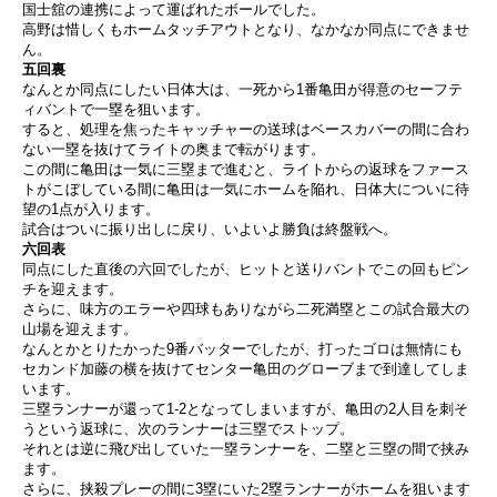
国士舘の連携によって運ばれたボールでした。
高野は惜しくもホームタッチアウトとなり、なかなか同点にできませ
ん。
五回裏
なんとか同点にしたい日体大は、一死から1番亀田が得意のセーフテ
ィバントで一塁を狙います。
すると、処理を焦ったキャッチャーの送球はベースカバーの間に合わ
ない一塁を抜けてライトの奥まで転がります。
この間に亀田は一気に三塁まで進むと、ライトからの返球をファース
トがこぼしている間に亀田は一気にホームを陥れ、日体大についに待
望の1点が入ります。
試合はついに振り出しに戻り、いよいよ勝負は終盤戦へ。
六回表
同点にした直後の六回でしたが、ヒットと送りバントでこの回もピン
チを迎えます。
さらに、味方のエラーや四球もありながら二死満塁とこの試合最大の
山場を迎えます。
なんとかとりたかった9番バッターでしたが、打ったゴロは無情にも
セカンド加藤の横を抜けてセンター亀田のグローブまで到達してしま
います。
三塁ランナーが還って1-2となってしまいますが、亀田の2人目を刺そ
うという返球に、次のランナーは三塁でストップ。
それとは逆に飛び出していた一塁ランナーを、二塁と三塁の間で挟み
ます。
さらに、挟殺プレーの間に3塁にいた2塁ランナーがホームを狙います