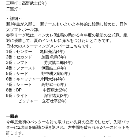
三塁打：高野武士(3年)
二塁打：
～詳細～
新1年生が入部し、新チームもいよいよ本格的に始動し始めた、日体
大ソフトボール部。
春季リーグ戦は、インカレ3連覇の懸かる今年度の最初の公式戦。絶
対に優勝して、夏のインカレに弾みをつけたいところです。
日体大のスターティングメンバーはこちらです。
1番：センター 亀田亮治(4年)
2番：セカンド 加藤卓輝(3年)
3番：レフト 芳賀慎二郎(4年)
4番：ファースト 伊藤皓二(4年)
5番：サード 野中耕太郎(3年)
6番：キャッチャー片岡大洋(4年)
7番：ショート 高野武士(3年)
8番：DP 中西康太(2年)
9番：ライト 深谷祐太(2年)
ピッチャー 立石壮平(2年)
一回表
今年度最初のバッターを討ち取りたい先発の立石でしたが、先頭バッ
ターに2球目を痛烈に弾き返され、左中間を破られる2ベースヒットを
許します。