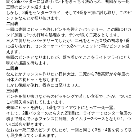
続く2番バッターには送りバントをきっちり決められ、初回から一死
三塁のピンチを迎えます。
しかし、3番をセンターフライ、そして4番を三振に討ち取り、このピ
ンチをなんとか切り抜けます。
二回表
一回は先頭にヒットを許しピンチを迎えたバッテリー、この回はセカ
ンド加藤に2つの打球を処理させ、テンポ良く二死をとります。
三人で切りたいバッテリーでしたが、二死をとった直後の初球を7番
に振り抜かれ、センターオーバーの2ベースヒットで再びピンチを迎
えます。
毎回のピンチとなりましたが、落ち着いてここをライトフライにとり
味方の援護を待ちます。
二回裏
なんとかチャンスを作りたい日体大は、二死から7番高野が今年度の
日体大の初ヒットを放ちます。
しかし後続が倒れ、得点には至りません。
三回表
ピンチを切り抜けながらのピッチングで苦しい立石でしたが、ついに
この回失点を許してしまいます。
先頭にヒットを許し、1番をフライアウトにとって一死一塁。
そして、2番バッターのとらえた2球目は、ライナーでセンター亀田の
横まで飛んでいきフェンスに到達、タイムリー2ベースとなり0-1。つ
いに試合が動きます。
なおも一死二塁のピンチでしたが、一回と同じく3番・4番を切って取
り最少失点でくい止めます。