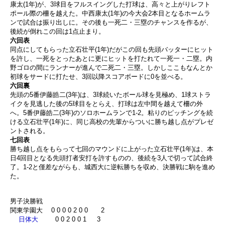
康太(1年)が、3球目をフルスイングした打球は、高々と上がりレフト
ポール際の柵を越えた。中西康太(1年)の今大会2本目となるホームラ
ンで試合は振り出しに。その後も一死二・三塁のチャンスを作るが、
後続が倒れこの回は1点止まり。
六回表
同点にしてもらった立石壮平(1年)だがこの回も先頭バッターにヒット
を許し、一死をとったあとに更にヒットを打たれて一死一・二塁。内
野ゴロの間にランナーが進んで二死二・三塁。しかしここもなんとか
初球をサードに打たせ、3回以降スコアボードに0を並べる。
六回裏
先頭の5番伊藤皓二(3年)は、3球続いたボール球を見極め、1球ストラ
イクを見逃した後の5球目をとらえ、打球は左中間を越えて柵の外
へ。5番伊藤皓二(3年)のソロホームランで1-2。粘りのピッチングを続
ける立石壮平(1年)に、同じ高校の先輩からついに勝ち越し点がプレゼ
ントされる。
七回表
勝ち越し点をもらって七回のマウンドに上がった立石壮平(1年)は、本
日4回目となる先頭打者安打を許すものの、後続を3人で切って試合終
了。1-2と僅差ながらも、城西大に逆転勝ちを収め、決勝戦に駒を進め
た。
男子決勝戦
関東学園大 0 0 0 0 2 0 0 2
日体大
0 0 2 0 0 1 3