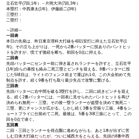
立石壮平(7回,1年）－片岡大洋(7回,3年）
本塁打：中西康太(1年)、伊藤皓二(3年)
三塁打：
二塁打：
～詳細～
一回表
本日の先発は、昨日東京理科大打線を4回1安打に抑えた立石壮平(1
年)。その立ち上がりは、一死から2番バッターに技ありのバントヒッ
トを許すが、慌てず後続を断ち、初回を0点に抑える。
二回表
先頭バッターにセンター前に弾き返されランナーを許すと、立石壮平
(1年)自らの暴投も絡み二死三塁とピンチを迎える。8番バッターに投
じた5球目は、ライトのフェンス前まで運ばれ1-0。この大会初めて先
制点を許す。続く9番を打ち取り最少失点で攻撃に繋げる。
三回表
先頭バッターに右中間を破る3塁打を許し、二回に続きピンチを迎え
る。続く2番バッターには、一回表に見せられたバントヒットを再び
決められ無死一・三塁。その後一塁ランナーが盗塁を決めて無死二・
三塁、更にチャンスが広がる。しかし続く3番を空振り三振、4番をシ
ョートフライに仕留めて二死。最後は、5番を3球三振にとって、この
回を0点で凌ぐ。
五回裏
二回・三回とランナーを得点圏に進めながらも、あと1本が出ずに苦
しむ日体大打線だったが、ついに城西大をとらえる。先頭の8番中西