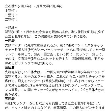
立石壮平(7回,1年）－片岡大洋(7回,3年）
本塁打：
三塁打：
二塁打：
～詳細～
3日間に渡って行われた今大会も最後の試合。準決勝戦で91球を投げ
た立石壮平(1年)が、この決勝戦も先発のマウンドに登る。
一回表
先頭バッターに死球で出塁されるが、続く2番のバントミスをキャッ
チャー片岡大洋(3年)がスーパーキャッチ、さらに飛び出していた一塁
ランナーを刺して、無死一塁はあっという間に二死ランナー無しに。
その後、立石壮平(1年)は1本ヒットを許すも、準決勝戦同様、要所を
締めるピッチングで0点に抑える。
三回裏
先制点が欲しい日体大は、この回先頭の9番加藤卓輝(2年)がヒットで
出塁すると、相手のエラーも絡み、二死ながら二・三塁とチャンスを
広げる。迎えるバッターは4番祝弘樹(3年)。追い込まれてからファー
ルで粘った後の5球目を芯で捉えた打球は弾丸ライナーでレフトフェ
ンス直撃。この間にランナー2人が悠々ホームイン。2-0と日体大が均
衡を破る。
五回表
4回までランナーを出しながらも我慢してきた立石壮平(1年)だった
が、ヒットと味方のミスなどで、無死満塁。この最大のピンチを抑え