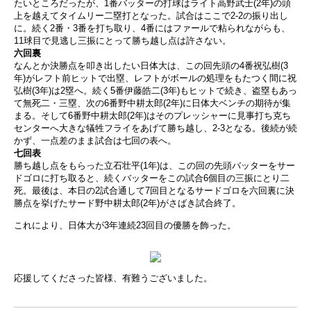
たいところだったが、1番バッターの打球はライト高野武士(2年)の頭
上を越えてタイムリー二塁打となった。試合はここで2-2の振り出し
に。続く2番・3番を打ち取り、4番にはファールで粘られながらも、
11球目で見逃し三振にとって勝ち越し点は許さない。
六回裏
なんとか決勝点を叩き出したい日体大は、この回先頭の4番祝弘樹(3
年)がレフト前ヒットで出塁、レフトがボールの処理をもたつく間に祝
弘樹(3年)は2塁へ。続く5番伊藤皓二(3年)もヒットで続き、盗塁もあっ
て無死二・三塁、次の6番野中耕太郎(2年)に日体大ベンチの期待が集
まる。そして6番野中耕太郎(2年)はそのプレッシャーに見事打ち克ち
センターへ大きな犠牲フライをあげて勝ち越し、2-3となる。後続が続
かず、一点差のまま試合は七回の表へ。
七回表
勝ち越し点をもらった立石壮平(1年)は、この回の先頭バッターをサー
ドゴロに打ち取ると、続くバッターをこの試合6個目の三振にとり二
死。最後は、本日の2試合通して7回目となるサードゴロを六回裏に決
勝点を挙げたサード野中耕太郎(2年)がさばき試合終了。
これにより、日体大が3年連続23回目の優勝を飾った。
応援してくださった皆様、有難うございました。