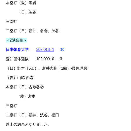
本塁打（愛）黒岩
（日）渋谷
三塁打
二塁打（日）新井、名倉、渋谷
＜2試合目＞
日本体育大学
302 013 1
10
愛知国体選抜 102 000 0 3
（日）野本（5回）、新井大和（2回）-藤原琢磨
（愛）山脇-西森
本塁打（日）古敷谷②
（愛）宮本
三塁打
二塁打（日）新井、渋谷、福田
以上の結果となりました。