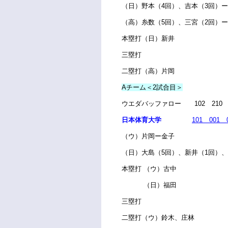
（日）野本（4回）、吉本（3回）
（高
）糸数（5回）、三宮（2回）
本塁打（日）新井
三塁打
二塁打（高）片岡
Aチーム＜2試合目＞
ウエダバッファロー 102 210
日本体育大学
101
001 
（ウ）片岡ー金子
（日）大島（5回）、新井（1回）
本塁打 （ウ）古中
（日）福田
三塁打
二塁打（ウ）鈴木、庄林