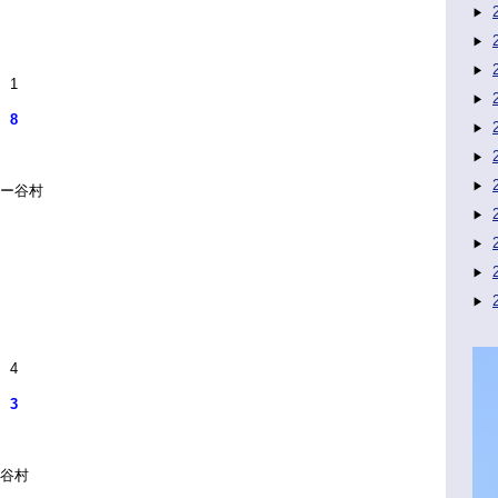
 1
8
）ー谷村
 4
3
ー谷村