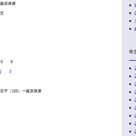
ー藤原琢磨
ー芝
年
 0 6
0
3
、宮平（1回）ー藤原琢磨