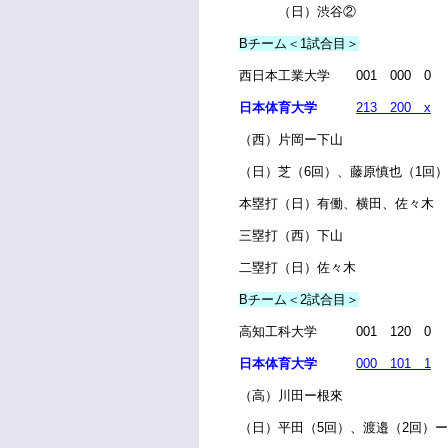
（日）渋谷②
Bチーム＜1試合目＞
西日本工業大学 001 000 0
日本体育大学
213 200 x
（西）片岡ー下山
（
日）芝（6回）、藤原慎也（1回
本塁打（日）有働、横田、佐々木
三塁打（西）下山
二塁打（日）佐々木
Bチーム＜2試合目＞
高知工科大学 001 120 0
日本体育大学
000 101 1
（高）川田ー根來
（
日）平田（5回）、渡邉（2回）