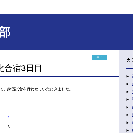
部
男子
カ
化合宿3日目
て、練習試合を行わせていただきました。
4
0 3