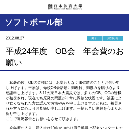
ソフトボール部
2012.08.27
男子
お知らせ
平成24年度 OB会 年会費のお
願い
猛暑の候、OBの皆様には、お変わりなく御健勝のこととお伺い申
し上げます。平素は、母校OB会活動に御理解、御協力を賜り心より
感謝申し上げます。3.11の東日本大震災では、多くのOB、OGの皆様
が被災され、現在でも原発の問題が非常に深刻な状況です。被害によ
り亡くなられた方に謹んでお悔やみを申し上げますとともに、被災さ
れた方々に心よりお見舞い申し上げます。一刻も早い復興を心よりお
祈り申し上げます。
ここで近況報告とお願いをさせて頂きます。
今年度に入り、新入生は10名が加わり男子部員は32名でスタートで