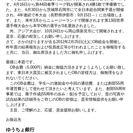
す。4月16日から第44回春季リーグ戦が開幕され4勝1敗で準優勝でし
た。また、6月30日から茨城県石岡市にて全日本総合関東予選が開催
され、4年連続で本大会（長野県伊那市：9月15日～）に出場致しま
す。また、来年3月からニュージーランドで開催されます第13回世界
選手権大会から本学OBの選手が3名選抜されました。
尚、アジア大会が、10月24日から岡山県新見市にて開催されます。
是非、応援の程宜しくお願い申し上げます。
さて、さかのぼりますが去る2012年2月25日(土)にOB総会を開催し、
昨年度の結果報告および役員改正等が行われましたことを御報告する
と共に、当日、御出席頂きました方に御礼申し上げます。
最後に本題です。
OB会費（5,000円）納金に御協力頂きますようよろしくお願い致し
ます。東日本大震災に被災されましたOBの皆様方は、御無理をなさ
れないでください。
このOB会費は、学生への激励金や今回の通信費、または創部55周
年運営費として使わせて頂きたいと考えています。また、創部55周年
事業では、冊子作成(55周年の歩み：仮)を予定しており、昔の写真や
試合結果の詳細等をご存じのOBの皆様は、是非情報提供をお願い申
し上げます。
主旨、ご理解の上、応援、資金援助お願いします。
お振込先
ゆうちょ銀行