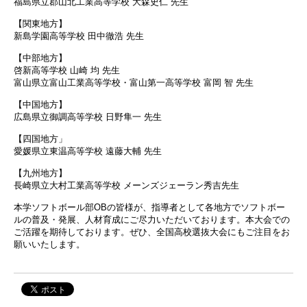
福島県立郡山北工業高等学校 大森史仁 先生
【関東地方】
新島学園高等学校 田中徹浩 先生
【中部地方】
啓新高等学校 山崎 均 先生
富山県立富山工業高等学校・富山第一高等学校 富岡 智 先生
【中国地方】
広島県立御調高等学校 日野隼一 先生
【四国地方」
愛媛県立東温高等学校 遠藤大輔 先生
【九州地方】
長崎県立大村工業高等学校 メーンズジェーラン秀吉先生
本学ソフトボール部OBの皆様が、指導者として各地方でソフトボー
ルの普及・発展、人材育成にご尽力いただいております。本大会での
ご活躍を期待しております。ぜひ、全国高校選抜大会にもご注目をお
願いいたします。