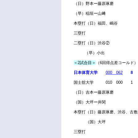
（日）野本ー藤原琢磨
（早）稲垣ー山﨑
本塁打（日）福田、嶋谷
三塁打
二塁打（日）渋谷②
（早）小出
＜2試合目＞
（6回得点差コールド）
日本体育大学
000 062
8
国士舘大学 010 000 1
（日）吉本ー藤原琢磨
（国）大坪ー井関
本塁打（日）藤原琢磨、渋谷、古敷
（国）大坪
三塁打