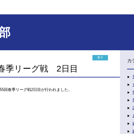
部
男子
カ
春季リーグ戦 2日目
55回春季リーグ戦2日目が行われました。