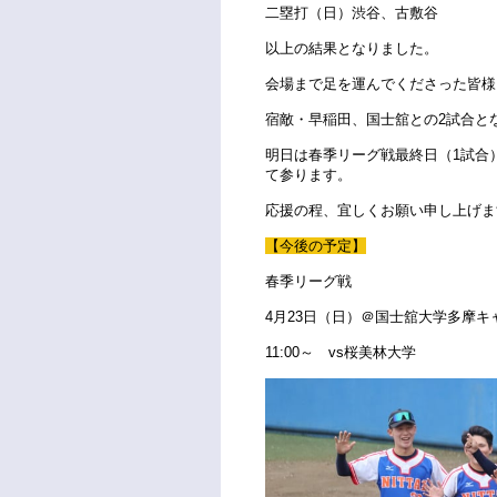
二塁打（日）渋谷、古敷谷
以上の結果となりました。
会場まで足を運んでくださった皆様
宿敵・早稲田、国士舘との2試合と
明日は春季リーグ戦最終日（1試合
て参ります。
応援の程、宜しくお願い申し上げま
【今後の予定】
春季リーグ戦
4月23日（日）＠国士舘大学多摩キ
11:00～ vs桜美林大学