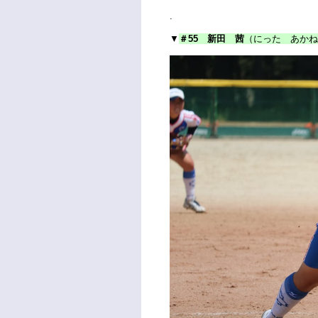
.
▼
＃55 新田 茜
（にった あかね