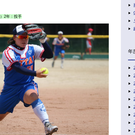
）2年：投手
年