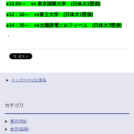
●10:0
0～ vs 東京国際大学
(日体大1塁側)
●12：30～ vs富士大学 (日体大1塁側)
●14：30～ vs太陽誘電ソルフィーユ
(日体大3
塁側)
・
トップページに戻る
カテゴリ
男子(701)
女子(1026)