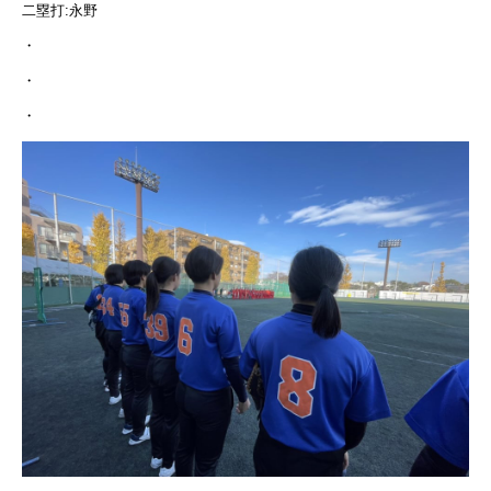
二塁打:永野
・
・
・