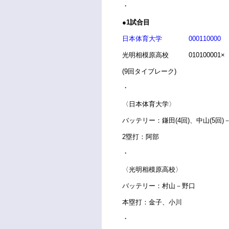
・
●1試合目
日本体育大学 000110000
光明相模原高校 010100001×
(9回タイブレーク)
・
〈日本体育大学〉
バッテリー：鎌田(4回)、中山(5回)
2塁打：阿部
・
〈光明相模原高校〉
バッテリー：村山－野口
本塁打：金子、小川
・