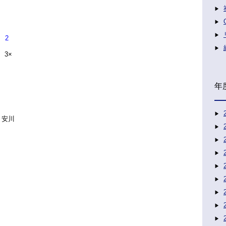
 2
 3×
年
－安川