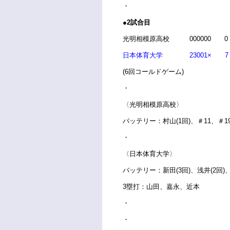
・
●2試合目
光明相模原高校 000000 0
日本体育大学 23001× 7
(6回コールドゲーム)
・
〈光明相模原高校〉
バッテリー：村山(1回)、＃11、＃19、
・
〈日本体育大学〉
バッテリー：新田(3回)、浅井(2回)、
3塁打：山田、嘉永、近本
・
・