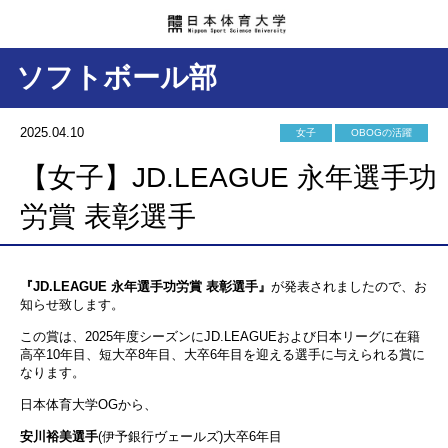
ソフトボール部
2025.04.10
女子
OBOGの活躍
【女子】JD.LEAGUE 永年選手功
労賞 表彰選手
『JD.LEAGUE 永年選手功労賞 表彰選手』
が発表されましたので、お
知らせ致します。
この賞は、2025年度シーズンにJD.LEAGUEおよび日本リーグに在籍
高卒10年目、短大卒8年目、大卒6年目を迎える選手に与えられる賞に
なります。
日本体育大学OGから、
安川裕美選手
(伊予銀行ヴェールズ)大卒6年目