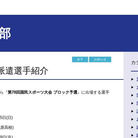
部
女子
お知らせ
カ
派遣選手紹介
ら『
第78回国民スポーツ大会 ブロック予選
』に出場する選手
5日(日)
原高校)
9日(月)