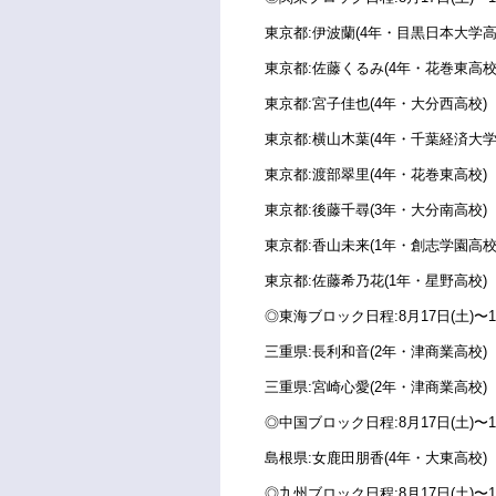
東京都:伊波蘭(4年・目黒日本大学高
東京都:佐藤くるみ(4年・花巻東高校
東京都:宮子佳也(4年・大分西高校)
東京都:横山木葉(4年・千葉経済大学
東京都:渡部翠里(4年・花巻東高校)
東京都:後藤千尋(3年・大分南高校)
東京都:香山未来(1年・創志学園高校
東京都:佐藤希乃花(1年・星野高校)
◎東海ブロック日程:8月17日(土)〜1
三重県:長利和音(2年・津商業高校)
三重県:宮崎心愛(2年・津商業高校)
◎中国ブロック日程:8月17日(土)〜1
島根県:女鹿田朋香(4年・大東高校)
◎九州ブロック日程:8月17日(土)〜1